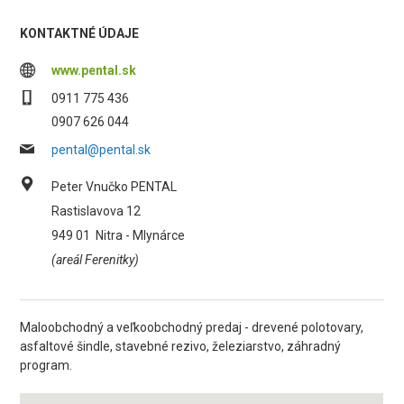
KONTAKTNÉ ÚDAJE
www.pental.sk
0911 775 436
0907 626 044
pental@pental.sk
Peter Vnučko PENTAL
Rastislavova 12
949 01
Nitra - Mlynárce
(areál Ferenitky)
Maloobchodný a veľkoobchodný predaj - drevené polotovary,
asfaltové šindle, stavebné rezivo, železiarstvo, záhradný
program.