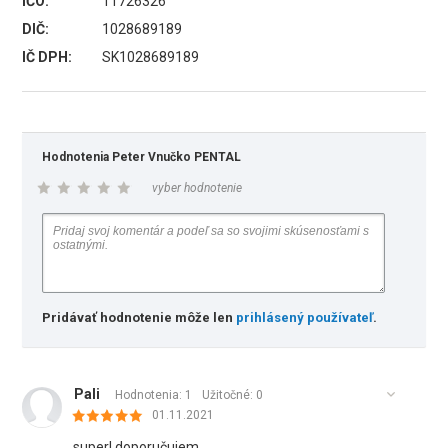
IČO:
11726326
DIČ:
1028689189
IČ DPH:
SK1028689189
Hodnotenia Peter Vnučko PENTAL
vyber hodnotenie
Pridávať hodnotenie môže len
prihlásený používateľ
.
Pali
Hodnotenia: 1
Užitočné:
0
01.11.2021
super! doporučujem