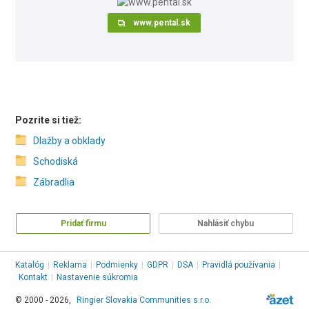
www.pental.sk
Pozrite si tiež:
Dlažby a obklady
Schodiská
Zábradlia
Pridať firmu
Nahlásiť chybu
Katalóg
|
Reklama
|
Podmienky
|
GDPR
|
DSA
|
Pravidlá používania
|
Kontakt
|
Nastavenie súkromia
© 2000 - 2026,
Ringier Slovakia Communities s.r.o.