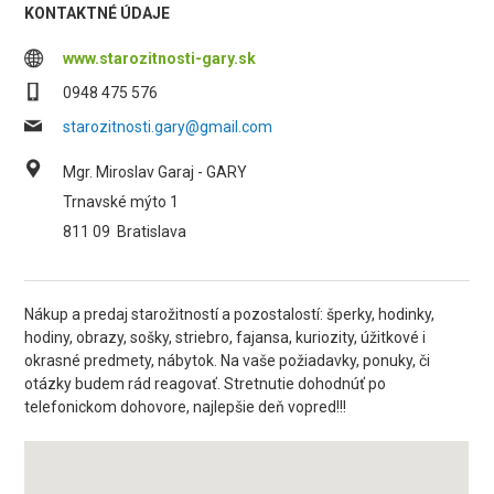
KONTAKTNÉ ÚDAJE
www.starozitnosti-gary.sk
0948 475 576
starozitnosti.gary@gmail.com
Mgr. Miroslav Garaj - GARY
Trnavské mýto 1
811 09
Bratislava
Nákup a predaj starožitností a pozostalostí: šperky, hodinky,
hodiny, obrazy, sošky, striebro, fajansa, kuriozity, úžitkové i
okrasné predmety, nábytok. Na vaše požiadavky, ponuky, či
otázky budem rád reagovať. Stretnutie dohodnúť po
telefonickom dohovore, najlepšie deň vopred!!!