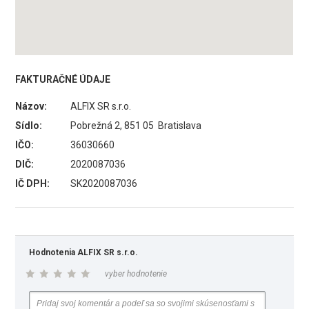
FAKTURAČNÉ ÚDAJE
Názov:
ALFIX SR s.r.o.
Sídlo:
Pobrežná 2, 851 05 Bratislava
IČO:
36030660
DIČ:
2020087036
IČ DPH:
SK2020087036
Hodnotenia ALFIX SR s.r.o.
vyber hodnotenie