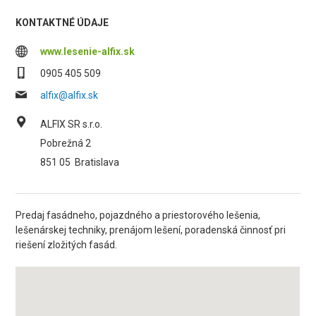
KONTAKTNÉ ÚDAJE
www.lesenie-alfix.sk
0905 405 509
alfix@alfix.sk
ALFIX SR s.r.o.
Pobrežná 2
851 05
Bratislava
Predaj fasádneho, pojazdného a priestorového lešenia,
lešenárskej techniky, prenájom lešení, poradenská činnosť pri
riešení zložitých fasád.