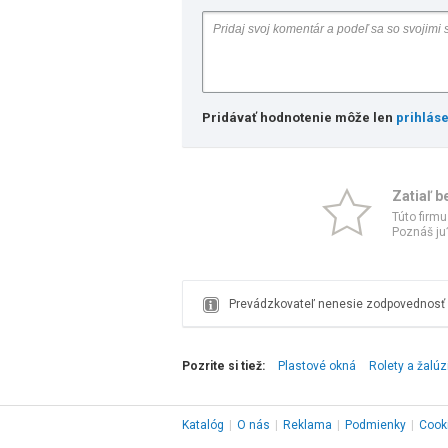
Pridávať hodnotenie môže len
prihlás
Zatiaľ b
Túto firmu
Poznáš ju?
Prevádzkovateľ nenesie zodpovednosť z
Pozrite si tiež:
Plastové okná
Rolety a žalúz
Katalóg
|
O nás
|
Reklama
|
Podmienky
|
Cook