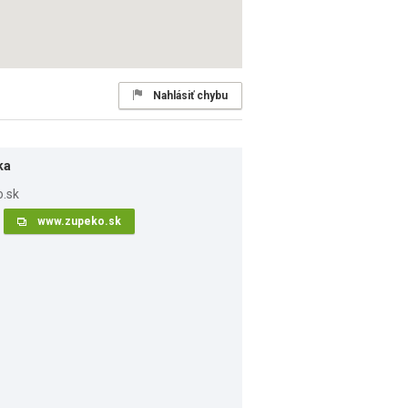
Nahlásiť chybu
ka
www.zupeko.sk