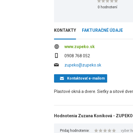
0 hodnotení
KONTAKTY
FAKTURAČNÉ ÚDAJE
www.zupeko.sk
0908 768 052
zupeko@zupeko.sk
Kontaktovať
e-mailom
Plastové okná a dvere. Sieťky a sitové dve
Hodnotenia Zuzana Koníková - ZUPEKO
Pridaj hodnotenie:
vyber h