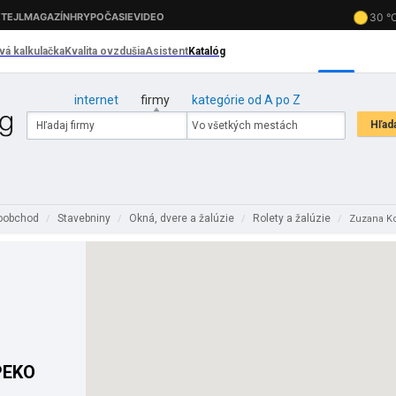
internet
firmy
kategórie od A po Z
koobchod
Stavebniny
Okná, dvere a žalúzie
Rolety a žalúzie
/
/
/
/
Zuzana K
PEKO