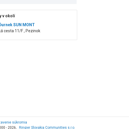
 v okolí
 Ďurnek SUN MONT
á cesta 11/F , Pezinok
tavenie súkromia
000 - 2026,
Ringier Slovakia Communities s.r.o.