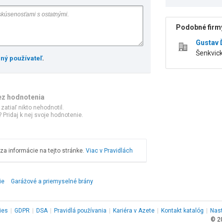
Podobné firmy
Gustav
Šenkvick
ený používateľ
.
ez hodnotenia
 zatiaľ nikto nehodnotil.
 Pridaj k nej svoje hodnotenie.
a informácie na tejto stránke.
Viac v Pravidlách
ie
Garážové a priemyselné brány
ies
|
GDPR
|
DSA
|
Pravidlá používania
|
Kariéra v Azete
|
Kontakt
katalóg
|
Nas
© 2