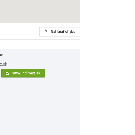
Nahlásiť chybu
ka
www.indimex.sk