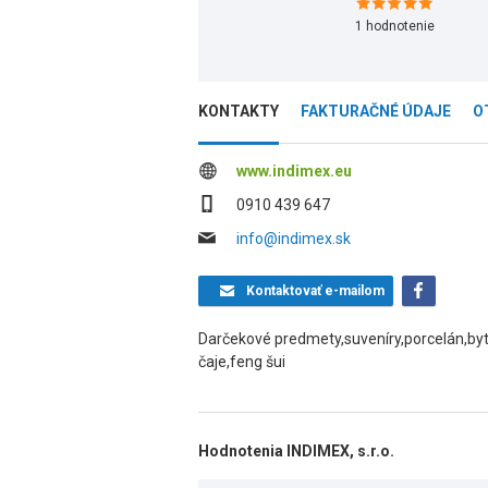
1
hodnotenie
KONTAKTY
FAKTURAČNÉ ÚDAJE
O
www.indimex.eu
0910 439 647
info@indimex.sk
Kontaktovať
e-mailom
Darčekové predmety,suveníry,porcelán,byto
čaje,feng šui
Hodnotenia INDIMEX, s.r.o.