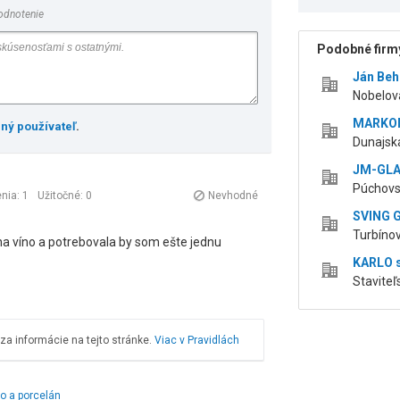
odnotenie
Podobné firmy
Ján Be
Nobelova
MARKOM
ený používateľ
.
Dunajská
JM-GLAS
Púchovsk
nia: 1
Užitočné:
0
Nevhodné
SVING G
Turbínov
na víno a potrebovala by som ešte jednu
KARLO s
Staviteľ
a informácie na tejto stránke.
Viac v Pravidlách
lo a porcelán