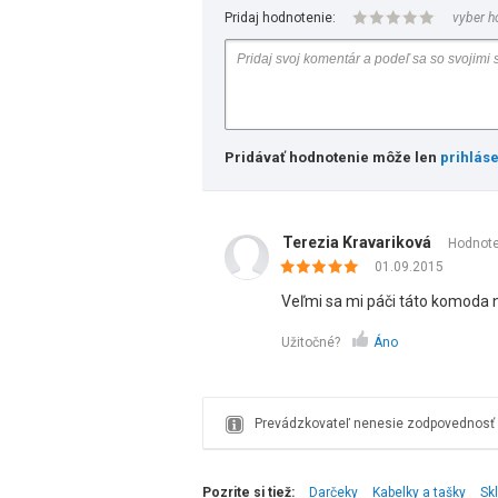
Pridaj hodnotenie:
vyber h
Pridávať hodnotenie môže len
prihlás
Terezia Kravariková
Hodnote
01.09.2015
Veľmi sa mi páči táto komoda 
Užitočné?
Áno
Prevádzkovateľ nenesie zodpovednosť z
Pozrite si tiež:
Darčeky
Kabelky a tašky
Sk