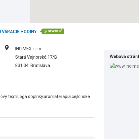
TVÁRACIE HODINY
INDIMEX, s.r.o.
Webová strán
Stará Vajnorská 17/B
831 04
Bratislava
vý textil,joga doplnky,aromaterapia,cejlónske