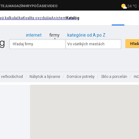
internet
firmy
kategórie od A po Z
 veľkoobchod
Nábytok a bývanie
Domáce potreby
Sklo a porcelán
/
/
/
/
IND