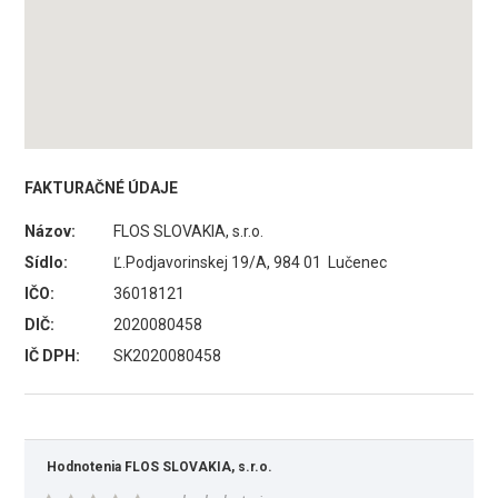
FAKTURAČNÉ ÚDAJE
Názov:
FLOS SLOVAKIA, s.r.o.
Sídlo:
Ľ.Podjavorinskej 19/A, 984 01 Lučenec
IČO:
36018121
DIČ:
2020080458
IČ DPH:
SK2020080458
Hodnotenia FLOS SLOVAKIA, s.r.o.