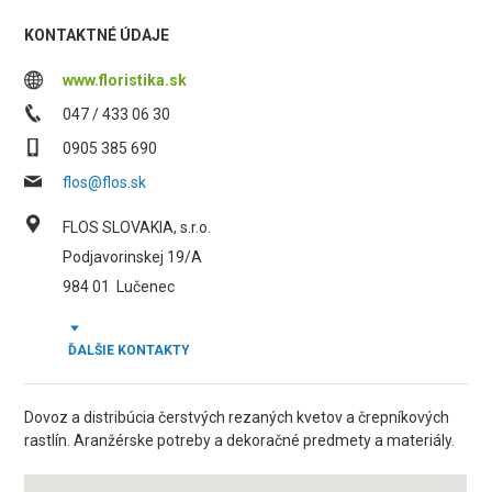
KONTAKTNÉ ÚDAJE
www.floristika.sk
047 / 433 06 30
0905 385 690
flos@flos.sk
FLOS SLOVAKIA, s.r.o.
Podjavorinskej 19/A
984 01
Lučenec
ĎALŠIE KONTAKTY
Dovoz a distribúcia čerstvých rezaných kvetov a črepníkových
rastlín. Aranžérske potreby a dekoračné predmety a materiály.