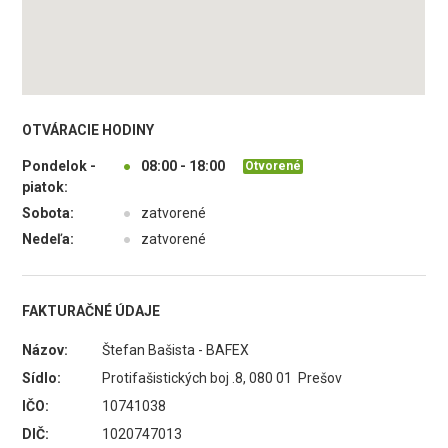
OTVÁRACIE HODINY
Pondelok -
●
08:00 - 18:00
Otvorené
piatok:
Sobota:
●
zatvorené
Nedeľa:
●
zatvorené
FAKTURAČNÉ ÚDAJE
Názov:
Štefan Bašista - BAFEX
Sídlo:
Protifašistických boj .8, 080 01 Prešov
IČO:
10741038
DIČ:
1020747013