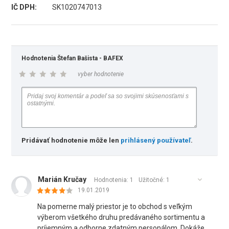
IČ DPH:
SK1020747013
Hodnotenia Štefan Bašista - BAFEX
vyber hodnotenie
Pridávať hodnotenie môže len
prihlásený používateľ
.
Marián Kručay
Hodnotenia: 1
Užitočné:
1
19.01.2019
Na pomerne malý priestor je to obchod s veľkým
výberom všetkého druhu predávaného sortimentu a
príjemným a odborne zdatným personálom. Dokáže