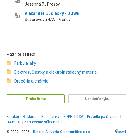
Jesenná 7 , Prešov
Alexander Dudinský - DUWE
Suvorovova 4/A , Prešov
Pozrite si tiež:
Farby a laky
Elektrosúčiastky a elektroinštalačný materiál
Drogéria a chémia
Pridať firmu
Nahlásiť chybu
Katalóg
|
Reklama
|
Podmienky
|
GDPR
|
DSA
|
Pravidlá používania
|
Kontakt
|
Nastavenie súkromia
© 2000 - 2026,
Ringier Slovakia Communities s.r.o.