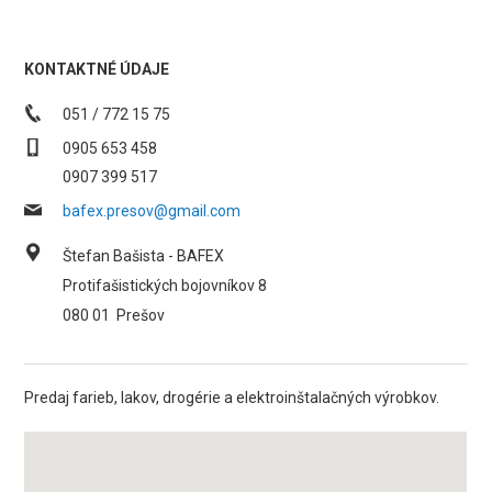
KONTAKTNÉ ÚDAJE
051 / 772 15 75
0905 653 458
0907 399 517
bafex.presov@gmail.com
Štefan Bašista - BAFEX
Protifašistických bojovníkov 8
080 01
Prešov
Predaj farieb, lakov, drogérie a elektroinštalačných výrobkov.