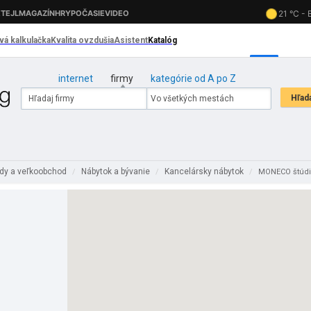
internet
firmy
kategórie od A po Z
dy a veľkoobchod
Nábytok a bývanie
Kancelársky nábytok
/
/
/
MONECO štúdio,