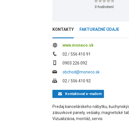
0 hodnotení
KONTAKTY
FAKTURAČNÉ ÚDAJE
www.moneco.sk
02 / 556 410 91
0903 226 092
obchod@moneco.sk
02 / 556 410 92
Kontaktovať
e-mailom
Predaj kancelárskeho nábytku, kuchynských
zásuvkové panely, vešiaky, magnetické tabu
Vizualizácia, montáž, servis.