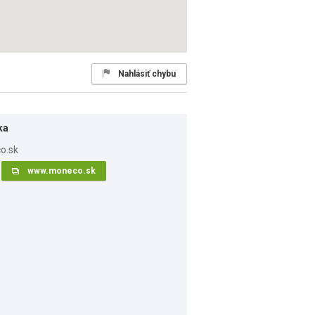
Nahlásiť chybu
ka
www.moneco.sk