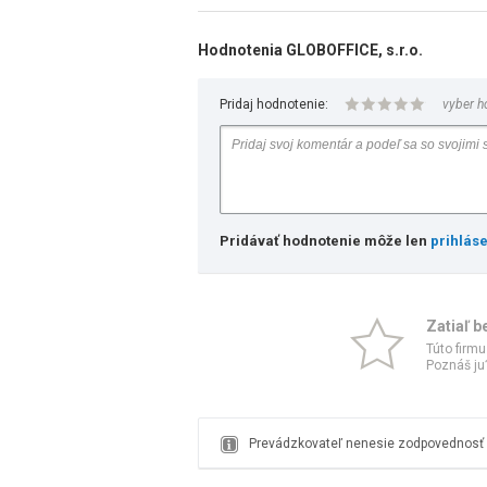
Hodnotenia GLOBOFFICE, s.r.o.
Pridaj hodnotenie:
vyber h
Pridávať hodnotenie môže len
prihlás
Zatiaľ b
Túto firmu
Poznáš ju?
Prevádzkovateľ nenesie zodpovednosť z