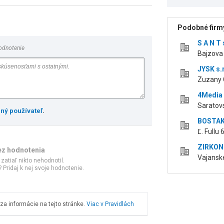
Podobné firmy
S A N T 
odnotenie
Bajzova 
JYSK s.r
Zuzany C
4Media s
Saratovs
ený používateľ
.
BOSTAKA
Ľ. Fullu 
ZIRKON 
ez hodnotenia
Vajanské
 zatiaľ nikto nehodnotil.
 Pridaj k nej svoje hodnotenie.
a informácie na tejto stránke.
Viac v Pravidlách