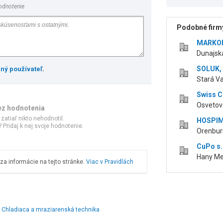
odnotenie
Podobné firmy
MARKOM
Dunajská
SOLUK, 
ený používateľ
.
Stará Va
Swiss Co
Osvetová
ez hodnotenia
 zatiaľ nikto nehodnotil.
HOSPIME
 Pridaj k nej svoje hodnotenie.
Orenburs
CuPo s.
Hany Mel
a informácie na tejto stránke.
Viac v Pravidlách
Chladiaca a mraziarenská technika