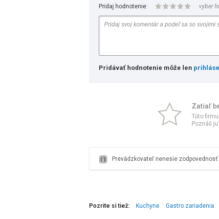
Pridaj hodnotenie:
vyber h
Pridávať hodnotenie môže len
prihlás
Zatiaľ b
Túto firmu
Poznáš ju?
Prevádzkovateľ nenesie zodpovednosť z
Pozrite si tiež:
Kuchyne
Gastro zariadenia