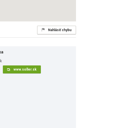
Nahlásiť chybu
ka
www.soller.sk