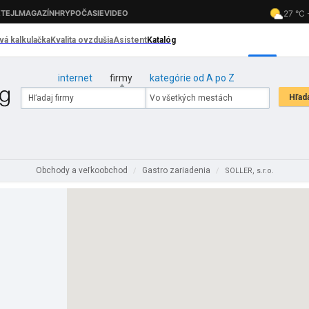
internet
firmy
kategórie od A po Z
Obchody a veľkoobchod
Gastro zariadenia
/
/
SOLLER, s.r.o.