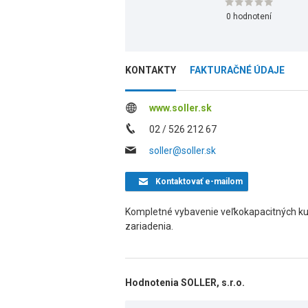
0 hodnotení
KONTAKTY
FAKTURAČNÉ ÚDAJE
www.soller.sk
02 / 526 212 67
soller@soller.sk
Kontaktovať
e-mailom
Kompletné vybavenie veľkokapacitných ku
zariadenia.
Hodnotenia SOLLER, s.r.o.