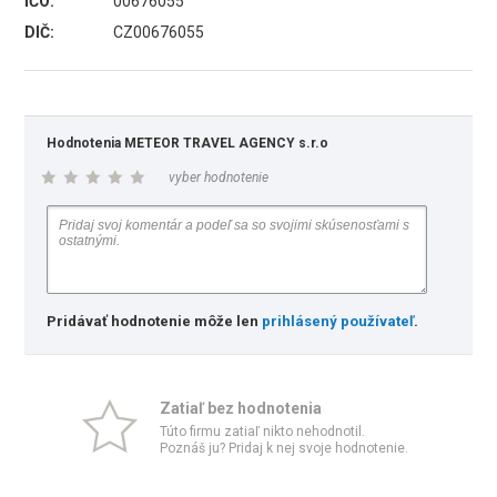
IČO:
00676055
DIČ:
CZ00676055
Hodnotenia METEOR TRAVEL AGENCY s.r.o
vyber hodnotenie
Pridávať hodnotenie môže len
prihlásený používateľ
.
Zatiaľ bez hodnotenia
Túto firmu zatiaľ nikto nehodnotil.
Poznáš ju? Pridaj k nej svoje hodnotenie.