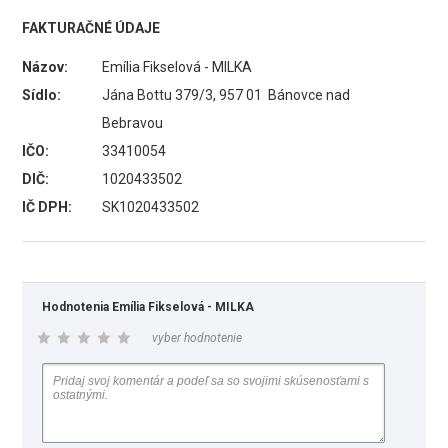
FAKTURAČNÉ ÚDAJE
Názov:
Emília Fikselová - MILKA
Sídlo:
Jána Bottu 379/3, 957 01 Bánovce nad
Bebravou
IČO:
33410054
DIČ:
1020433502
IČ DPH:
SK1020433502
Hodnotenia Emília Fikselová - MILKA
vyber hodnotenie