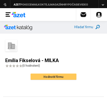
Hľadať firmu
Emília Fikselová - MILKA
(
0 hodnotení
)
Hodnotiť firmu