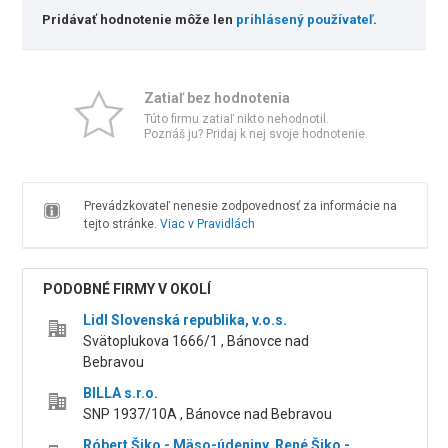
Pridávať hodnotenie môže len
prihlásený používateľ
.
Zatiaľ bez hodnotenia
Túto firmu zatiaľ nikto nehodnotil.
Poznáš ju? Pridaj k nej svoje hodnotenie.
Prevádzkovateľ nenesie zodpovednosť za informácie na
tejto stránke.
Viac v Pravidlách
PODOBNÉ FIRMY V OKOLÍ
Lidl Slovenská republika, v.o.s.
Svätoplukova 1666/1 , Bánovce nad
Bebravou
BILLA s.r.o.
SNP 1937/10A , Bánovce nad Bebravou
Róbert Šiko - Mäso-údeniny, René Šiko -