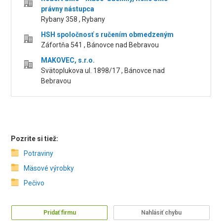
právny nástupca
Rybany 358 , Rybany
HSH spoločnosť s ručením obmedzeným
Záfortňa 541 , Bánovce nad Bebravou
MAKOVEC, s.r.o.
Svätoplukova ul. 1898/17 , Bánovce nad
Bebravou
Pozrite si tiež:
Potraviny
Mäsové výrobky
Pečivo
Pridať firmu
Nahlásiť chybu