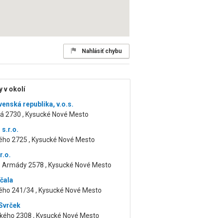
Nahlásiť chybu
 v okolí
venská republika, v.o.s.
á 2730 , Kysucké Nové Mesto
s.r.o.
ého 2725 , Kysucké Nové Mesto
r.o.
S. Armády 2578 , Kysucké Nové Mesto
ičala
ého 241/34 , Kysucké Nové Mesto
Svrček
ého 2308 , Kysucké Nové Mesto