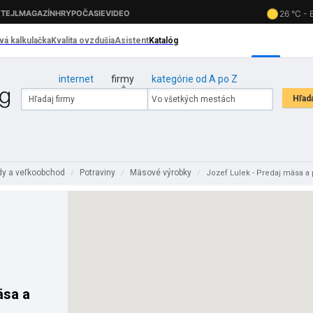
internet
firmy
kategórie od A po Z
y a veľkoobchod
Potraviny
Mäsové výrobky
/
/
/
Jozef Lulek - Predaj mäsa a 
äsa a