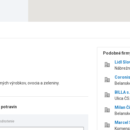
Podobné firmy
Lidl Slo
Nábrežn
Coronis 
ných výrobkov, ovocia a zeleniny.
Belansk
BILLA s.
Ulica Č
 potravín
Milan Č
Belansk
odnotenie
Marcel 
Komensk