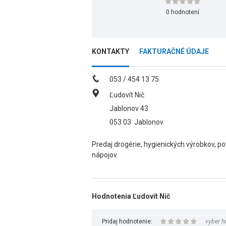
0 hodnotení
KONTAKTY
FAKTURAČNÉ ÚDAJE
053 / 454 13 75
Ľudovít Nič
Jablonov 43
053 03
Jablonov
Predaj drogérie, hygienických výrobkov, p
nápojov.
Hodnotenia Ľudovít Nič
Pridaj hodnotenie:
vyber h