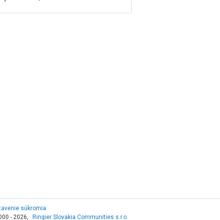
tavenie súkromia
000 - 2026,
Ringier Slovakia Communities s.r.o.