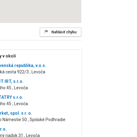
Nahlásiť chybu
 v okolí
venská republika, v.o.s.
ká cesta 922/3 , Levoča
 IRT, s.r.o.
iho 45 , Levoča
ATRY s.r.o.
iho 45 , Levoča
ket, spol. s r. o.
o Námestie 50 , Spišské Podhradie
r.o.
ný riadok 31 , Levoča