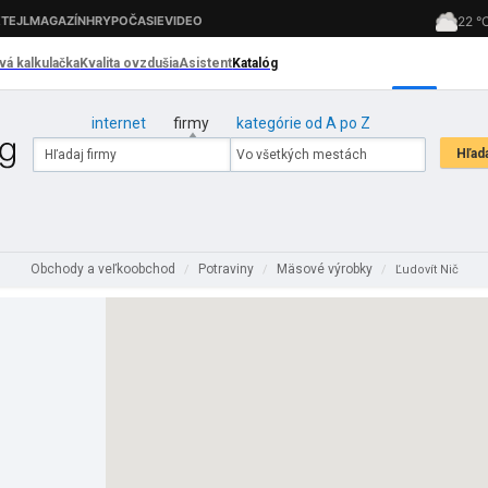
internet
firmy
kategórie od A po Z
Obchody a veľkoobchod
Potraviny
Mäsové výrobky
/
/
/
Ľudovít Nič