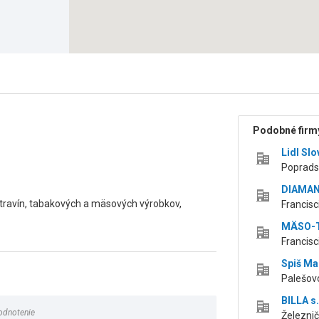
Podobné firmy
Lidl Slo
Poprads
DIAMANT
otravín, tabakových a mäsových výrobkov,
Francisc
MÄSO-T
Francisc
Spiš Mar
Palešov
BILLA s.
odnotenie
Železnič