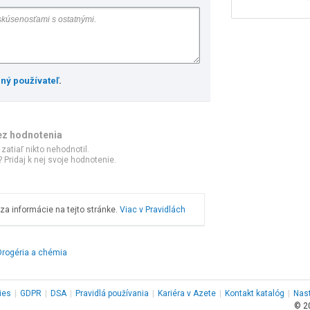
ený používateľ
.
ez hodnotenia
 zatiaľ nikto nehodnotil.
 Pridaj k nej svoje hodnotenie.
a informácie na tejto stránke.
Viac v Pravidlách
Drogéria a chémia
ies
|
GDPR
|
DSA
|
Pravidlá používania
|
Kariéra v Azete
|
Kontakt
katalóg
|
Nas
© 2