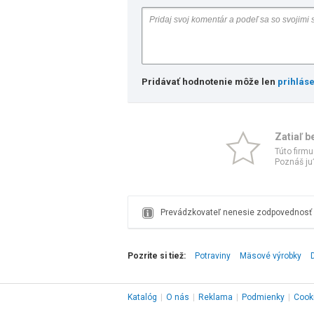
Pridávať hodnotenie môže len
prihlás
Zatiaľ b
Túto firmu
Poznáš ju?
Prevádzkovateľ nenesie zodpovednosť z
Pozrite si tiež:
Potraviny
Mäsové výrobky
Katalóg
|
O nás
|
Reklama
|
Podmienky
|
Cook