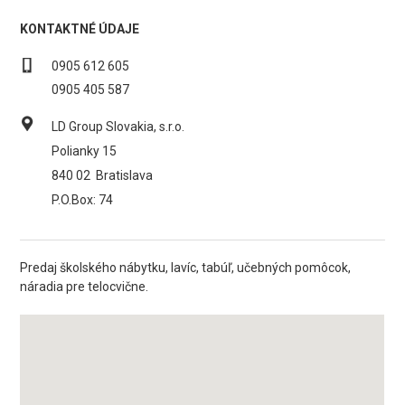
KONTAKTNÉ ÚDAJE
0905 612 605
0905 405 587
LD Group Slovakia, s.r.o.
Polianky 15
840 02
Bratislava
P.O.Box: 74
Predaj školského nábytku, lavíc, tabúľ, učebných pomôcok,
náradia pre telocvične.