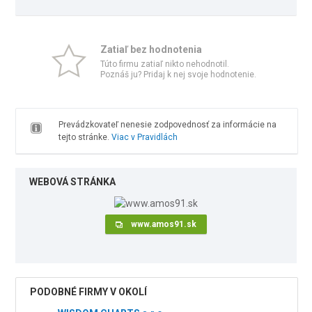
Zatiaľ bez hodnotenia
Túto firmu zatiaľ nikto nehodnotil.
Poznáš ju? Pridaj k nej svoje hodnotenie.
Prevádzkovateľ nenesie zodpovednosť za informácie na
tejto stránke.
Viac v Pravidlách
WEBOVÁ STRÁNKA
www.amos91.sk
PODOBNÉ FIRMY V OKOLÍ