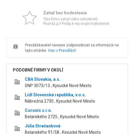
Zatiaľ bez hodnotenia
Túto firmu zatiaľ nikto nehodnotil.
Poznáš ju? Pridaj k nej svoje hodnotenie.
Prevádzkovateľ nenesie zodpovednosť za informácie na
tejto stránke.
Viac v Pravidlách
PODOBNÉ FIRMY V OKOLÍ
CBA Slovakia, a.s.
SNP 3073/13 , Kysucké Nové Mesto
Lidl Slovenská republika, v.o.s.
Nábrežná 2730 , Kysucké Nové Mesto
Coronis s.r.o.
Belanského 2725 , Kysucké Nové Mesto
Júlia Straňanková
Belanského 91/58 , Kysucké Nové Mesto