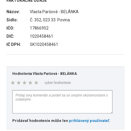
FAKTURAČNÉ ÚDAJE
Názov:
Vlasta Paršová - BELÁNKA
Sídlo:
Č. 352, 023 33 Povina
IČO:
17866952
DIČ:
1020458461
IČ DPH:
SK1020458461
Hodnotenia Vlasta Paršová - BELÁNKA
vyber hodnotenie
Pridávať hodnotenie môže len
prihlásený používateľ
.