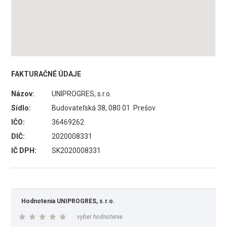
FAKTURAČNÉ ÚDAJE
Názov:
UNIPROGRES, s.r.o.
Sídlo:
Budovateľská 38, 080 01 Prešov
IČO:
36469262
DIČ:
2020008331
IČ DPH:
SK2020008331
Hodnotenia UNIPROGRES, s.r.o.
vyber hodnotenie