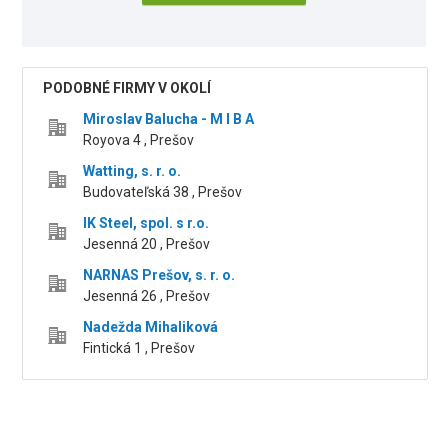
PODOBNÉ FIRMY V OKOLÍ
Miroslav Balucha - M I B A
Royova 4 , Prešov
Watting, s. r. o.
Budovateľská 38 , Prešov
IK Steel, spol. s r.o.
Jesenná 20 , Prešov
NARNAS Prešov, s. r. o.
Jesenná 26 , Prešov
Nadežda Mihaliková
Fintická 1 , Prešov