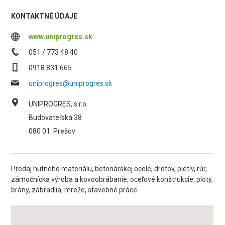
KONTAKTNÉ ÚDAJE
www.uniprogres.sk
051 / 773 48 40
0918 831 665
uniprogres@uniprogres.sk
UNIPROGRES, s.r.o.
Budovateľská 38
080 01
Prešov
Predaj hutného materiálu, betonárskej ocele, drôtov, pletív, rúr,
zámočnícka výroba a kovoobrábanie, oceľové konštrukcie, ploty,
brány, zábradlia, mreže, stavebné práce.