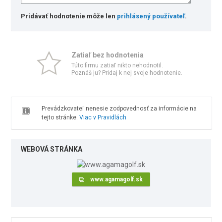
Pridávať hodnotenie môže len
prihlásený používateľ
.
Zatiaľ bez hodnotenia
Túto firmu zatiaľ nikto nehodnotil.
Poznáš ju? Pridaj k nej svoje hodnotenie.
Prevádzkovateľ nenesie zodpovednosť za informácie na
tejto stránke.
Viac v Pravidlách
WEBOVÁ STRÁNKA
www.agamagolf.sk