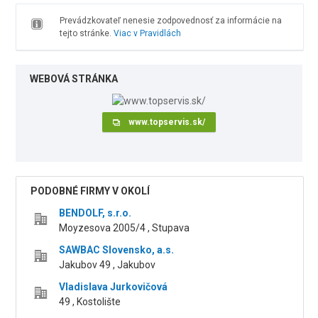
Prevádzkovateľ nenesie zodpovednosť za informácie na
tejto stránke.
Viac v Pravidlách
WEBOVÁ STRÁNKA
www.topservis.sk/
PODOBNÉ FIRMY V OKOLÍ
BENDOLF, s.r.o.
Moyzesova 2005/4 , Stupava
SAWBAC Slovensko, a.s.
Jakubov 49 , Jakubov
Vladislava Jurkovičová
49 , Kostolište