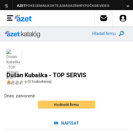
Hľadať firmu
Dušan Kubaška - TOP SERVIS
(
3
hodnotenia
)
Dnes:
zatvorené
Hodnotiť firmu
NAPÍSAŤ