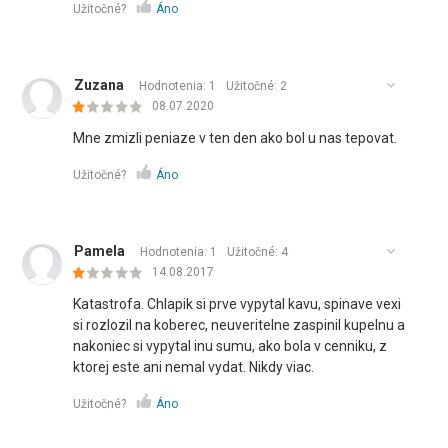
Užitočné?
Áno
Zuzana
Hodnotenia: 1
Užitočné:
2
08.07.2020
Mne zmizli peniaze v ten den ako bol u nas tepovat.
Užitočné?
Áno
Pamela
Hodnotenia: 1
Užitočné:
4
14.08.2017
Katastrofa. Chlapik si prve vypytal kavu, spinave vexi
si rozlozil na koberec, neuveritelne zaspinil kupelnu a
nakoniec si vypytal inu sumu, ako bola v cenniku, z
ktorej este ani nemal vydat. Nikdy viac.
Užitočné?
Áno