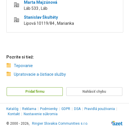
Marta Majzúnová
Láb 533 , Láb
Stanislav Škultéty
Lipová 10119/84 , Marianka
Pozrite si tiež:
Tepovanie
Upratovacie a čistiace služby
Pridať firmu
Nahlásiť chybu
Katalóg
|
Reklama
|
Podmienky
|
GDPR
|
DSA
|
Pravidlá používania
|
Kontakt
|
Nastavenie súkromia
© 2000 - 2026,
Ringier Slovakia Communities s.r.o.