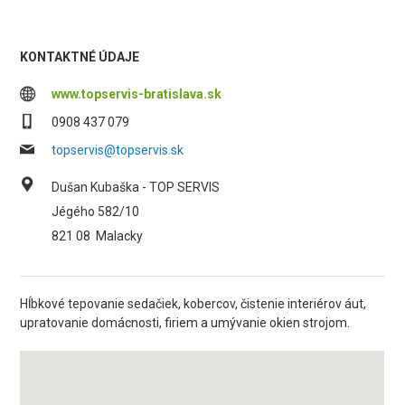
KONTAKTNÉ ÚDAJE
www.topservis-bratislava.sk
0908 437 079
topservis@topservis.sk
Dušan Kubaška - TOP SERVIS
Jégého 582/10
821 08
Malacky
Hĺbkové tepovanie sedačiek, kobercov, čistenie interiérov áut,
upratovanie domácnosti, firiem a umývanie okien strojom.