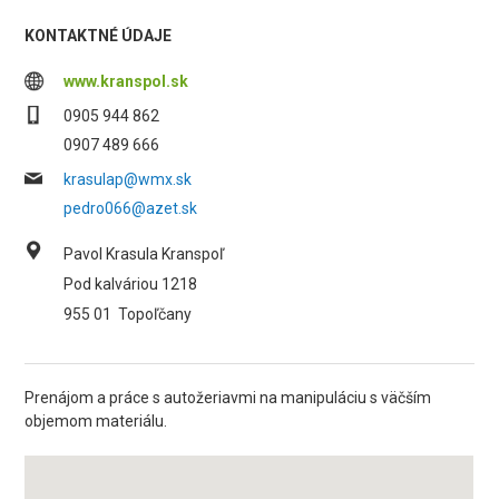
KONTAKTNÉ ÚDAJE
www.kranspol.sk
0905 944 862
0907 489 666
krasulap@wmx.sk
pedro066@azet.sk
Pavol Krasula Kranspoľ
Pod kalváriou 1218
955 01
Topoľčany
Prenájom a práce s autožeriavmi na manipuláciu s väčším
objemom materiálu.