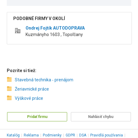
PODOBNÉ FIRMY V OKOLÍ
Ondrej Fojtík AUTODOPRAVA
Kuzmányho 1603 , Topoľčany
Pozrite si tiež:
Stavebná technika ‑ prenájom
Žeriavnické práce
Výškové práce
Pridať firmu
Nahlásiť chybu
Katalóg
|
Reklama
|
Podmienky
|
GDPR
|
DSA
|
Pravidlá používania
|