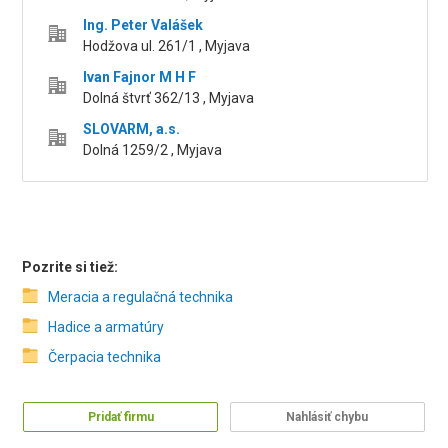
Ing. Peter Valášek
Hodžova ul. 261/1 , Myjava
Ivan Fajnor M H F
Dolná štvrť 362/13 , Myjava
SLOVARM, a.s.
Dolná 1259/2 , Myjava
Pozrite si tiež:
Meracia a regulačná technika
Hadice a armatúry
Čerpacia technika
Pridať firmu
Nahlásiť chybu