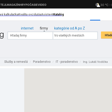
internet
firmy
kategórie od A po Z
Služby a remeslá
Poradenstvo
IT - poradenstvo
/
/
/
Ing. Lukáš Vodička