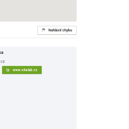
Nahlásiť chybu
ka
www.sitelab.cz