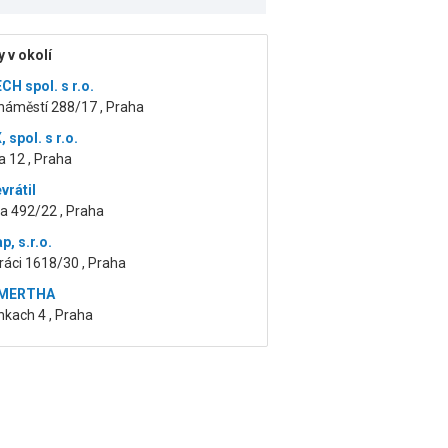
 v okolí
H spol. s r.o.
náměstí 288/17 , Praha
 spol. s r.o.
 12 , Praha
vrátil
a 492/22 , Praha
, s.r.o.
ráci 1618/30 , Praha
 MERTHA
nkach 4 , Praha