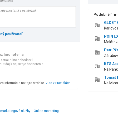
odnotenie
Podobné firmy
GLOBTEC
Karlovo 
ený používateľ
.
POINT.X,
Malátova
Petr Pře
ez hodnotenia
Zárubov
 zatiaľ nikto nehodnotil.
KTS Asap
 Pridaj k nej svoje hodnotenie.
Na Pank
Tomáš
Na Mica
a informácie na tejto stránke.
Viac v Pravidlách
marketingové služby
Online marketing