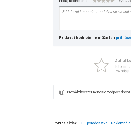
Pridaj hodnotenie:
vyber h
Pridávať hodnotenie môže len
prihlás
Zatiaľ b
Túto firmu
Poznáš ju?
Prevádzkovateľ nenesie zodpovednosť z
Pozrite si tiež:
IT ‑ poradenstvo
Reklamné a 