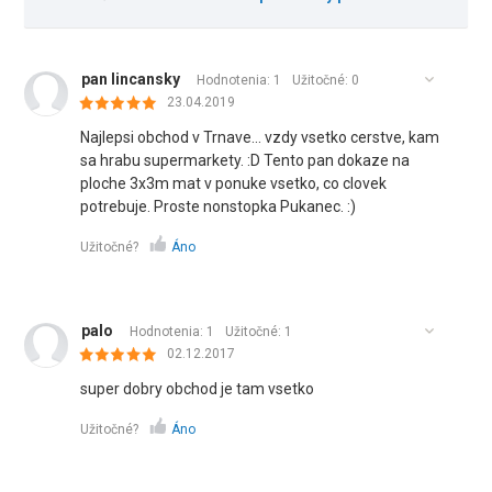
pan lincansky
Hodnotenia: 1
Užitočné:
0
23.04.2019
Najlepsi obchod v Trnave... vzdy vsetko cerstve, kam
sa hrabu supermarkety. :D Tento pan dokaze na
ploche 3x3m mat v ponuke vsetko, co clovek
potrebuje. Proste nonstopka Pukanec. :)
Užitočné?
Áno
palo
Hodnotenia: 1
Užitočné:
1
02.12.2017
super dobry obchod je tam vsetko
Užitočné?
Áno