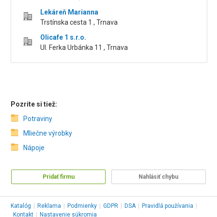
Lekáreň Marianna
Trstínska cesta 1 , Trnava
Olicafe 1 s.r.o.
Ul. Ferka Urbánka 11 , Trnava
Pozrite si tiež:
Potraviny
Mliečne výrobky
Nápoje
Pridať firmu
Nahlásiť chybu
Katalóg
|
Reklama
|
Podmienky
|
GDPR
|
DSA
|
Pravidlá používania
|
Kontakt
|
Nastavenie súkromia