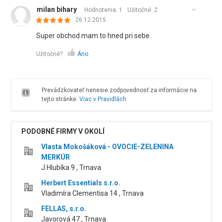
milan bihary
Hodnotenia: 1
Užitočné:
2
26.12.2015
Super obchod mam to hned pri sebe.
Užitočné?
Áno
Prevádzkovateľ nenesie zodpovednosť za informácie na
tejto stránke.
Viac v Pravidlách
PODOBNÉ FIRMY V OKOLÍ
Vlasta Mokošáková - OVOCIE-ZELENINA
MERKÚR
J.Hlubíka 9 , Trnava
Herbert Essentials s.r.o.
Vladimíra Clementisa 14 , Trnava
FELLAS, s.r.o.
Javorová 47 , Trnava