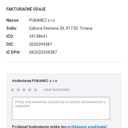
FAKTURAČNÉ ÚDAJE
Názov:
PUKANEC s.r.o.
Sídlo:
Gábora Steinera 39, 917 00 Trnava
IČO:
34138641
DIČ:
2020394387
IČ DPH:
SK2020394387
Hodnotenia PUKANEC s.r.o.
vyber hodnotenie
Pridávať hodnotenie môže len
prihlásený používateľ
.