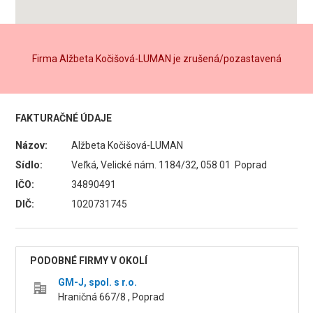
Firma Alžbeta Kočišová-LUMAN je zrušená/pozastavená
FAKTURAČNÉ ÚDAJE
Názov:
Alžbeta Kočišová-LUMAN
Sídlo:
Veľká, Velické nám. 1184/32, 058 01 Poprad
IČO:
34890491
DIČ:
1020731745
PODOBNÉ FIRMY V OKOLÍ
GM-J, spol. s r.o.
Hraničná 667/8 , Poprad