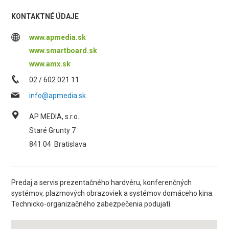
KONTAKTNÉ ÚDAJE
www.apmedia.sk
www.smartboard.sk
www.amx.sk
02 / 602 021 11
info@apmedia.sk
AP MEDIA, s.r.o.
Staré Grunty 7
841 04
Bratislava
Predaj a servis prezentačného hardvéru, konferenčných
systémov, plazmových obrazoviek a systémov domáceho kina.
Technicko-organizačného zabezpečenia podujatí.