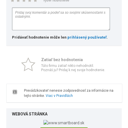
vyber hodnotenie
Pridávať hodnotenie môže len
prihlásený používateľ
.
Zatiaľ bez hodnotenia
Túto firmu zatiaľ nikto nehodnotil.
Poznáš ju? Pridaj k nej svoje hodnotenie.
Prevádzkovateľ nenesie zodpovednosť za informácie na
tejto stránke.
Viac v Pravidlách
WEBOVÁ STRÁNKA