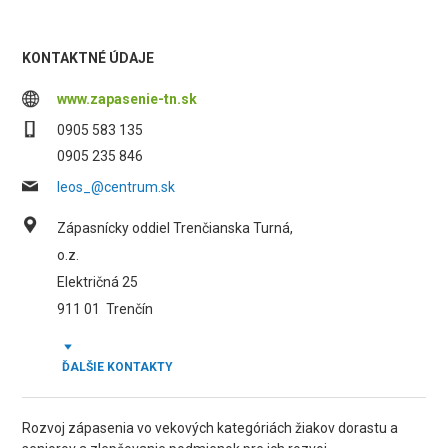
KONTAKTNÉ ÚDAJE
www.zapasenie-tn.sk
0905 583 135
0905 235 846
leos_@centrum.sk
Zápasnícky oddiel Trenčianska Turná,
o.z.
Električná 25
911 01
Trenčín
ĎALŠIE KONTAKTY
Rozvoj zápasenia vo vekových kategóriách žiakov dorastu a