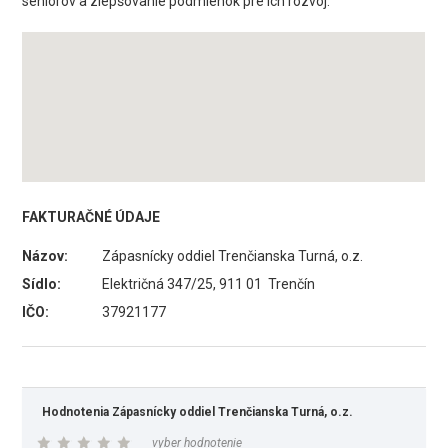
seniorov a zlepšovanie podmienok pre ich rozvoj.
FAKTURAČNÉ ÚDAJE
Názov:
Zápasnícky oddiel Trenčianska Turná, o.z.
Sídlo:
Električná 347/25, 911 01 Trenčín
IČO:
37921177
Hodnotenia Zápasnícky oddiel Trenčianska Turná, o.z.
vyber hodnotenie