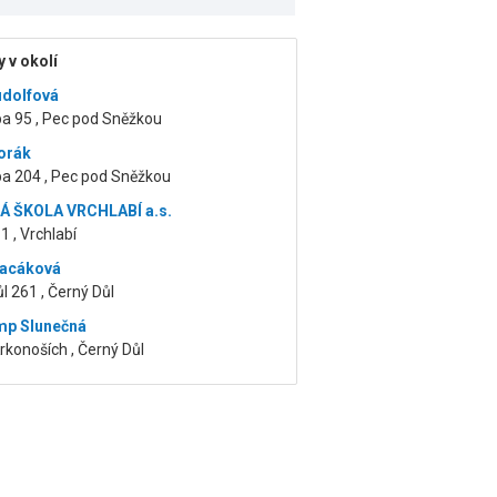
 v okolí
udolfová
pa 95 , Pec pod Sněžkou
orák
pa 204 , Pec pod Sněžkou
Á ŠKOLA VRCHLABÍ a.s.
1 , Vrchlabí
Macáková
l 261 , Černý Důl
mp Slunečná
Krkonoších , Černý Důl