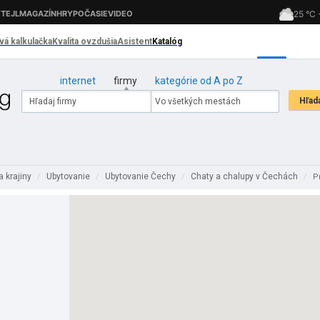
internet
firmy
kategórie od A po Z
a krajiny
Ubytovanie
Ubytovanie Čechy
Chaty a chalupy v Čechách
/
/
/
/
P