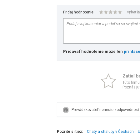
Pridaj hodnotenie:
vyber h
Pridávať hodnotenie môže len
prihlás
Zatiaľ b
Túto firmu
Poznáš ju?
Prevádzkovateľ nenesie zodpovednosť z
Pozrite si tiež:
Chaty a chalupy v Čechách
U