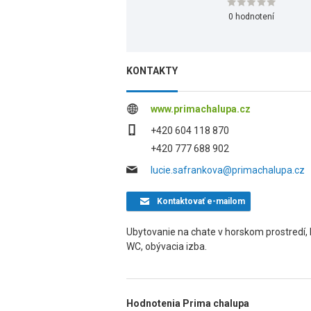
0 hodnotení
KONTAKTY
www.primachalupa.cz
+420 604 118 870
+420 777 688 902
lucie.safrankova@primachalupa.cz
Kontaktovať
e-mailom
Ubytovanie na chate v horskom prostredí, 
WC, obývacia izba.
Hodnotenia Prima chalupa