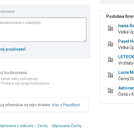
odnotenie
Podobné firmy
Ivana R
Velká Ú
Pavel H
Velká Ú
ený používateľ
.
LETECK
Vrchlabí 
Lucie 
ez hodnotenia
Černý Dů
 zatiaľ nikto nehodnotil.
 Pridaj k nej svoje hodnotenie.
Autoca
Čistá v 
a informácie na tejto stránke.
Viac v Pravidlách
bytovanie v súkromí – Čechy
Ubytovanie Čechy