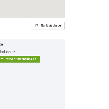
Nahlásiť chybu
ka
www.primachalupa.cz