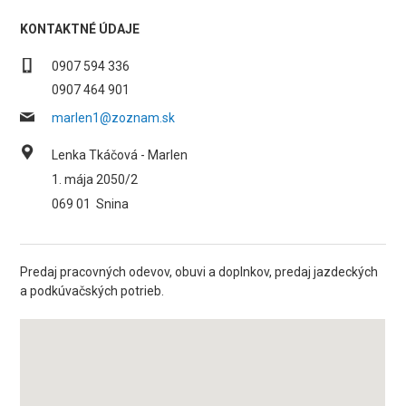
KONTAKTNÉ ÚDAJE
0907 594 336
0907 464 901
marlen1@zoznam.sk
Lenka Tkáčová - Marlen
1. mája 2050/2
069 01
Snina
Predaj pracovných odevov, obuvi a doplnkov, predaj jazdeckých
a podkúvačských potrieb.