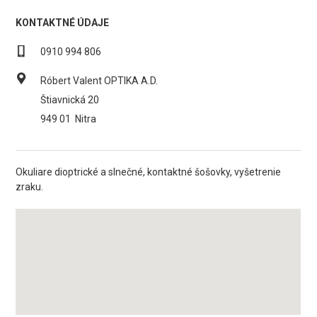
KONTAKTNÉ ÚDAJE
0910 994 806
Róbert Valent OPTIKA A.D.
Štiavnická 20
949 01
Nitra
Okuliare dioptrické a slnečné, kontaktné šošovky, vyšetrenie
zraku.