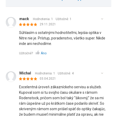
mack
Hodnotenia: 1
Užitočné:
1
29.11.2021
Súhlasím s ostatnými hodnotiteľmi, lepšia optika v
Nitre nie je. Prístup, poradenstvo, všetko super. Nikde
inde ani nechodíme.
Užitočné?
Áno
Michal
Hodnotenia: 1
Užitočné:
4
03.04.2021
Excelentná úroveň zákazníckeho servisu a služieb.
Kupoval som si tu svojho času okuliare s rámom
Rodenstock, pričom som bol taký “šikovný,” že sa mi
rám úspešne už po krátkom čase podarilo skriviť. So
skriveným rámom som prišiel späť do optiky čakajúc,
že budem musieť minimálne platiť za opravu, ak nie