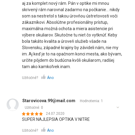
aj za komplet nový rám. Pán v optike mi mnou
skrivený rám narovnal zadarmo na počkanie... nikdy
som sa nestretol s takou úrovňou ústretovosti voči
zákazníkovi. Absolútne profesionálny prístup,
maximálna možná ochota a miera asistencie pri
výbere okuliarov. Skutočne tu niet čo vytknúť. Keby
bola takáto kvalita a úroveň služieb všade na
Slovensku, západné krajiny by závideli nám, nie my
im. Aj keď je to na opačnom konci mesta, ako bývam,
určite pôjdem do budúcna kvôli okuliarom, radšej
tam ako kamkoľvek inam.
Užitočné?
Áno
Starovicova.99@mail.com
Hodnotenia: 1
Užitočné:
0
24.07.2020
SUPER NAJLEPSIA OPTIKA V NITRE
Užitočné?
Áno