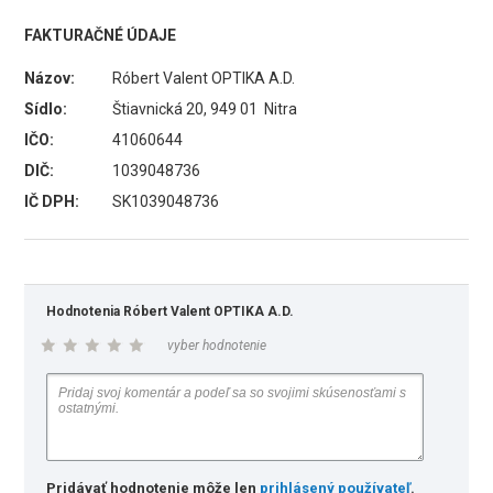
FAKTURAČNÉ ÚDAJE
Názov:
Róbert Valent OPTIKA A.D.
Sídlo:
Štiavnická 20, 949 01 Nitra
IČO:
41060644
DIČ:
1039048736
IČ DPH:
SK1039048736
Hodnotenia Róbert Valent OPTIKA A.D.
vyber hodnotenie
Pridávať hodnotenie môže len
prihlásený používateľ
.