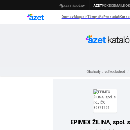
Obchody a veľkoobchod
/
EPIMEX ŽILINA, spol. s 