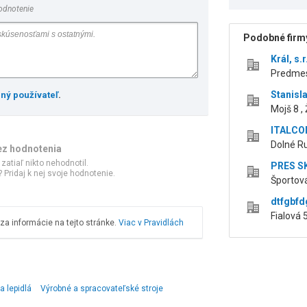
odnotenie
Podobné firmy
Král, s.r
Predmest
Stanisla
ený používateľ
.
Mojš 8 , 
ITALCOM
Dolné Rud
ez hodnotenia
 zatiaľ nikto nehodnotil.
PRES SK,
 Pridaj k nej svoje hodnotenie.
Športová 
dtfgbfd
Fialová 5
a informácie na tejto stránke.
Viac v Pravidlách
a lepidlá
Výrobné a spracovateľské stroje