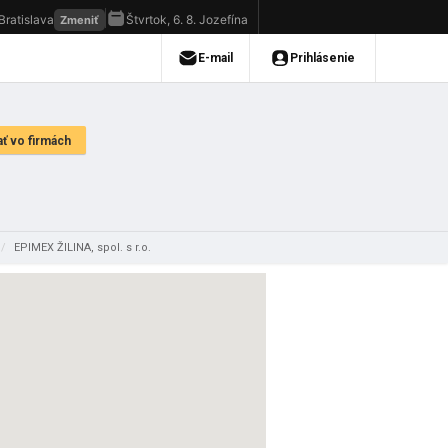
/
EPIMEX ŽILINA, spol. s r.o.