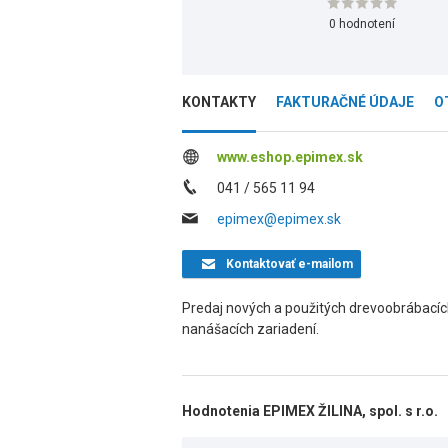
0 hodnotení
KONTAKTY
FAKTURAČNÉ ÚDAJE
O
www.eshop.epimex.sk
041 / 565 11 94
epimex@epimex.sk
Kontaktovať
e-mailom
Predaj nových a použitých drevoobrábacích s
nanášacích zariadení.
Hodnotenia EPIMEX ŽILINA, spol. s r.o.