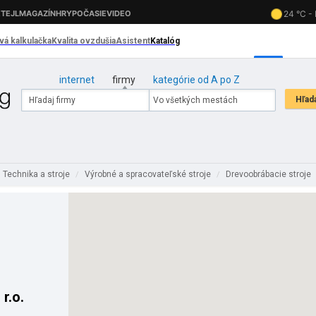
internet
firmy
kategórie od A po Z
Technika a stroje
Výrobné a spracovateľské stroje
Drevoobrábacie stroje
/
/
r.o.