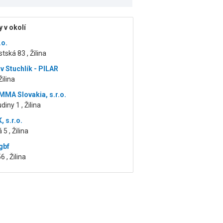
 v okolí
.o.
ská 83 , Žilina
v Stuchlík - PILAR
Žilina
MA Slovakia, s.r.o.
iny 1 , Žilina
 s.r.o.
5 , Žilina
gbf
6 , Žilina