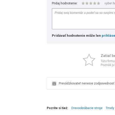
Pridaj hodnotenie:
vyber h
Pridávať hodnotenie môže len
prihlás
Zatiaľ b
Túto firmu
Poznáš ju?
Prevádzkovateľ nenesie zodpovednosť z
Pozrite si tiež:
Drevoobrábacie stroje
Tmely 