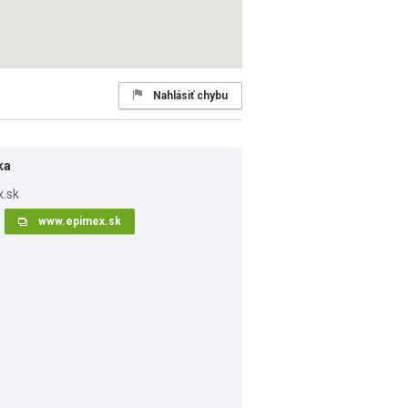
Nahlásiť chybu
ka
www.epimex.sk