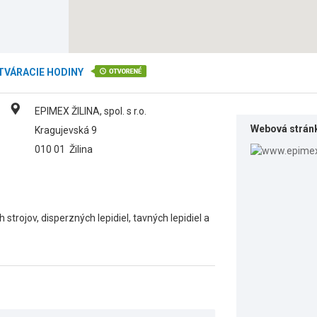
TVÁRACIE HODINY
EPIMEX ŽILINA, spol. s r.o.
Webová strán
Kragujevská 9
010 01
Žilina
trojov, disperzných lepidiel, tavných lepidiel a