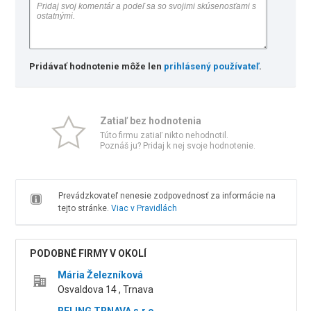
Pridávať hodnotenie môže len
prihlásený používateľ
.
Zatiaľ bez hodnotenia
Túto firmu zatiaľ nikto nehodnotil.
Poznáš ju? Pridaj k nej svoje hodnotenie.
Prevádzkovateľ nenesie zodpovednosť za informácie na
tejto stránke.
Viac v Pravidlách
PODOBNÉ FIRMY V OKOLÍ
Mária Železníková
Osvaldova 14 , Trnava