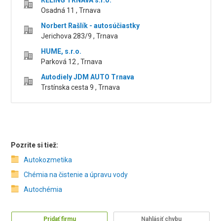
RELING TRNAVA s.r.o.
Osadná 11 , Trnava
Norbert Rašlík - autosúčiastky
Jerichova 283/9 , Trnava
HUME, s.r.o.
Parková 12 , Trnava
Autodiely JDM AUTO Trnava
Trstínska cesta 9 , Trnava
Pozrite si tiež:
Autokozmetika
Chémia na čistenie a úpravu vody
Autochémia
Pridať firmu
Nahlásiť chybu