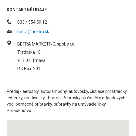
KONTAKTNÉ ÚDAJE
033 / 554 59 12
betra@nextra.sk
BETRA MARKETING, spol. s r.o.
Trstínska 10
917 01
Trnava
P.O.Box: 201
Predaj - aerosoly, autošampóny, autovosky, čistiace prostriedky,
leštenky, multivosky, thurmo. Prípravky na čističky odpadových
vôd, pomocné prípravky, prípravky na umývacie linky.
Poradenstvo.