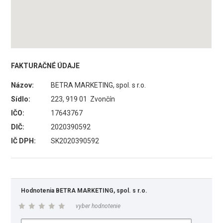
FAKTURAČNÉ ÚDAJE
Názov:
BETRA MARKETING, spol. s r.o.
Sídlo:
223, 919 01 Zvončín
IČO:
17643767
DIČ:
2020390592
IČ DPH:
SK2020390592
Hodnotenia BETRA MARKETING, spol. s r.o.
vyber hodnotenie