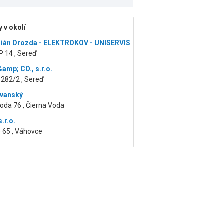
 v okolí
rián Drozda - ELEKTROKOV - UNISERVIS
P 14 , Sereď
amp; CO., s.r.o.
1282/2 , Sereď
evanský
oda 76 , Čierna Voda
s.r.o.
 65 , Váhovce