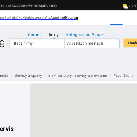
internet
firmy
kategórie od A po Z
meslá
Servisy a opravy
Elektromotory - servisy a prevíjanie
/
/
/
Pavol Zachar -
ervis