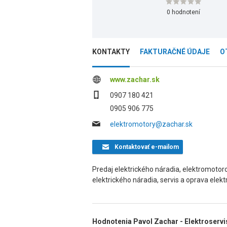
0 hodnotení
KONTAKTY
FAKTURAČNÉ ÚDAJE
O
www.zachar.sk
0907 180 421
0905 906 775
elektromotory@zachar.sk
Kontaktovať
e-mailom
Predaj elektrického náradia, elektromotor
elektrického náradia, servis a oprava elek
Hodnotenia Pavol Zachar - Elektroservi