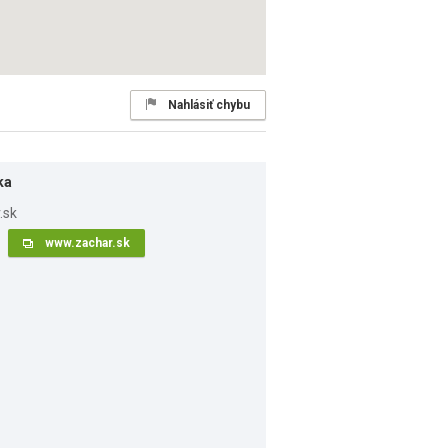
Nahlásiť chybu
ka
www.zachar.sk