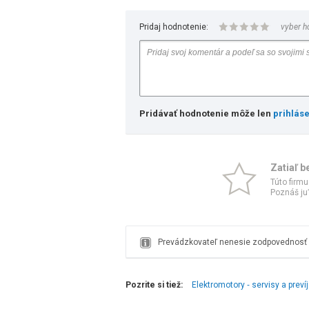
Pridaj hodnotenie:
vyber h
Pridávať hodnotenie môže len
prihlás
Zatiaľ b
Túto firmu
Poznáš ju?
Prevádzkovateľ nenesie zodpovednosť z
Pozrite si tiež:
Elektromotory ‑ servisy a preví