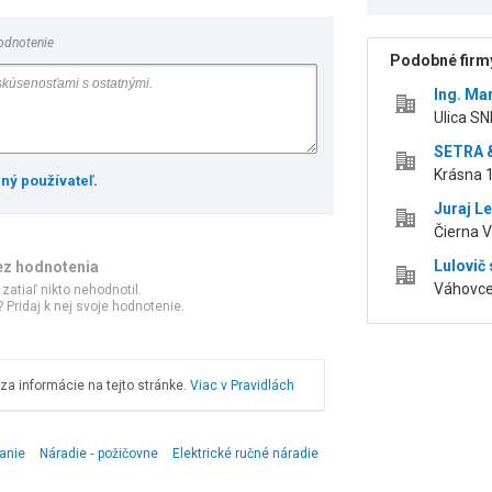
odnotenie
Podobné firmy
Ing. Ma
Ulica SN
SETRA &
Krásna 
ený používateľ
.
Juraj L
Čierna V
Lulovič 
ez hodnotenia
Váhovce
 zatiaľ nikto nehodnotil.
 Pridaj k nej svoje hodnotenie.
a informácie na tejto stránke.
Viac v Pravidlách
janie
Náradie ‑ požičovne
Elektrické ručné náradie