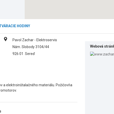
TVÁRACIE HODINY
Pavol Zachar - Elektroservis
Webová strán
Nám. Slobody 3104/44
926 01
Sereď
ov a elektroinštalačného materiálu. Požičovňa
tromotorov.
s