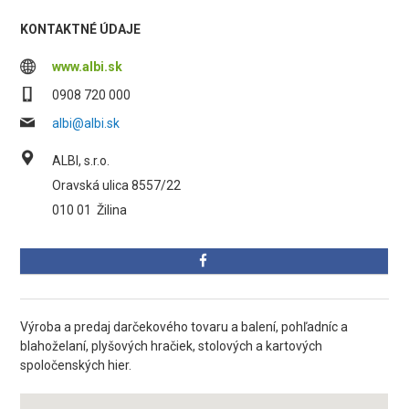
KONTAKTNÉ ÚDAJE
www.albi.sk
0908 720 000
albi@albi.sk
ALBI, s.r.o.
Oravská ulica 8557/22
010 01
Žilina
Výroba a predaj darčekového tovaru a balení, pohľadníc a
blahoželaní, plyšových hračiek, stolových a kartových
spoločenských hier.