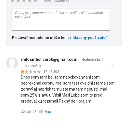
vyber hodnotenie
Pridávať hodnotenie môže len
prihlásený používateľ
.
milosmlichvar50@gmail.com
Hodnotenia: 1
Užitočné:
0
17.12.2021
Dnes som tam bol,som neockovany,ani som
neprekonal coronu,mal som test dva dni starý,a som
zdravý,aj napriek tomu ste ma tam nepustili,mal
som 25% zľavu u Vás!! Mal!! Lebo som to pred
predavačku roztrhal! Pekný deň prajem!
Užitočné?
Áno