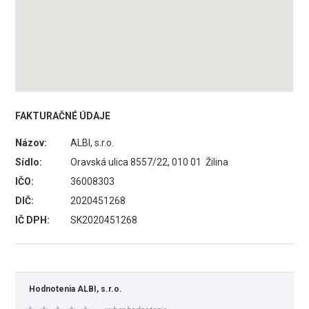
FAKTURAČNÉ ÚDAJE
Názov:
ALBI, s.r.o.
Sídlo:
Oravská ulica 8557/22, 010 01 Žilina
IČO:
36008303
DIČ:
2020451268
IČ DPH:
SK2020451268
Hodnotenia ALBI, s.r.o.