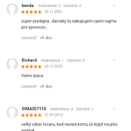
benda
Hodnotenia: 5
Užitočné:
0
20.11.2021
super predajna...darceky tu nakupujem casto najma
pre synovcov...
Užitočné?
Áno
Richard
Hodnotenia: 1
Užitočné:
0
02.12.2020
Velmi dobre
Užitočné?
Áno
SIMA357110
Hodnotenia: 4
Užitočné:
1
27.09.2014
veľký výber tovaru, keď nevieš komu čo kúpiť na jeho
sviatok