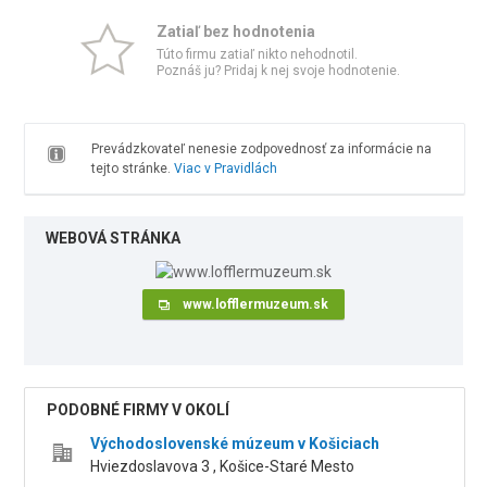
Zatiaľ bez hodnotenia
Túto firmu zatiaľ nikto nehodnotil.
Poznáš ju? Pridaj k nej svoje hodnotenie.
Prevádzkovateľ nenesie zodpovednosť za informácie na
tejto stránke.
Viac v Pravidlách
WEBOVÁ STRÁNKA
www.lofflermuzeum.sk
PODOBNÉ FIRMY V OKOLÍ
Východoslovenské múzeum v Košiciach
Hviezdoslavova 3 , Košice-Staré Mesto