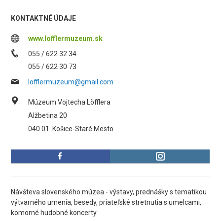
KONTAKTNÉ ÚDAJE
www.lofflermuzeum.sk
055 / 622 32 34
055 / 622 30 73
lofflermuzeum@gmail.com
Múzeum Vojtecha Löfflera
Alžbetina 20
040 01
Košice-Staré Mesto
Návšteva slovenského múzea - výstavy, prednášky s tematikou
výtvarného umenia, besedy, priateľské stretnutia s umelcami,
komorné hudobné koncerty.