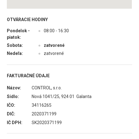
OTVÁRACIE HODINY
Pondelok -
●
08:00 - 16:30
piatok:
Sobota:
●
zatvorené
Nedeľa:
●
zatvorené
FAKTURAČNÉ ÚDAJE
Názov:
CONTROL, s.r.o.
Sídlo:
Nová 1041/25, 924 01 Galanta
IČO:
34116265
DIČ:
2020371199
IČ DPH:
SK2020371199