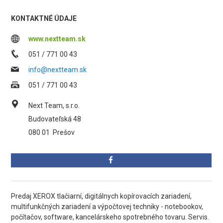
KONTAKTNÉ ÚDAJE
www.nextteam.sk
051 / 771 00 43
info@nextteam.sk
051 / 771 00 43
Next Team, s.r.o.
Budovateľská 48
080 01
Prešov
Predaj XEROX tlačiarní, digitálnych kopírovacích zariadení,
multifunkčných zariadení a výpočtovej techniky - notebookov,
počítačov, software, kancelárskeho spotrebného tovaru. Servis.