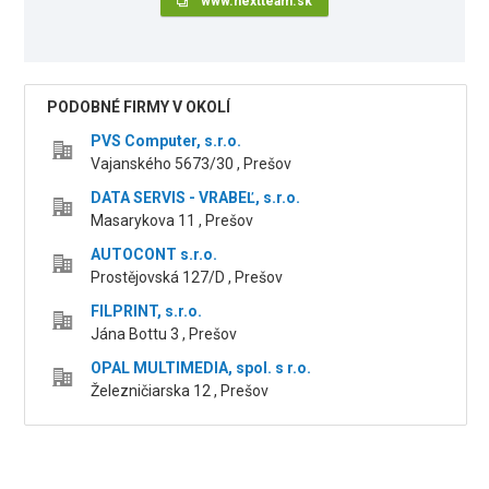
www.nextteam.sk
PODOBNÉ FIRMY V OKOLÍ
PVS Computer, s.r.o.
Vajanského 5673/30 , Prešov
DATA SERVIS - VRABEĽ, s.r.o.
Masarykova 11 , Prešov
AUTOCONT s.r.o.
Prostějovská 127/D , Prešov
FILPRINT, s.r.o.
Jána Bottu 3 , Prešov
OPAL MULTIMEDIA, spol. s r.o.
Železničiarska 12 , Prešov