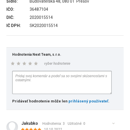
Sídlo:
Budovateľská 48, 080 01 Prešov
IČO:
36487104
DIČ:
2020015514
IČ DPH:
SK2020015514
Hodnotenia Next Team, s.r.o.
vyber hodnotenie
Pridávať hodnotenie môže len
prihlásený používateľ
.
Jakubko
Hodnotenia: 3
Užitočné:
0
10.10.2022