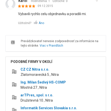
Karol
Hodnotenia: 1
Užitočné:
0
09.12.2015
Vybavili rychlo celu objednavku a poradili mi.
Užitočné?
Áno
Prevádzkovateľ nenesie zodpovednosť za informácie na
tejto stránke.
Viac v Pravidlách
PODOBNÉ FIRMY V OKOLÍ
CZ CZ Nitra s.r.o.
Zlatomoravecká 5 , Nitra
Ing. Milan Šedivý HS-COMP
Mostná 27 , Nitra
arTPres, spol. s r.o.
Družstevná 10 , Nitra
Informatik Services Slovakia s.r.o.