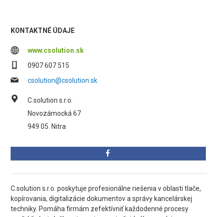
KONTAKTNÉ ÚDAJE
www.csolution.sk
0907 607 515
csolution@csolution.sk
C.solution s.r.o.
Novozámocká 67
949 05
Nitra
C.solution s.r.o. poskytuje profesionálne riešenia v oblasti tlače,
kopírovania, digitalizácie dokumentov a správy kancelárskej
techniky. Pomáha firmám zefektívniť každodenné procesy