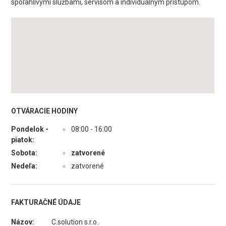
spoľahlivými službami, servisom a individuálnym prístupom.
OTVÁRACIE HODINY
Pondelok -
●
08:00 - 16:00
piatok:
Sobota:
●
zatvorené
Nedeľa:
●
zatvorené
FAKTURAČNÉ ÚDAJE
Názov:
C.solution s.r.o.