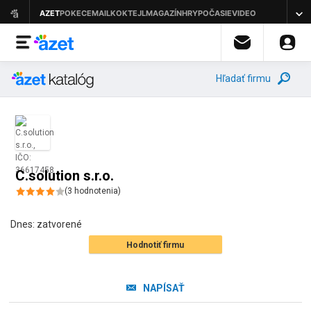
Hľadať firmu
C.solution s.r.o.
(
3
hodnotenia
)
Dnes:
zatvorené
Hodnotiť firmu
NAPÍSAŤ