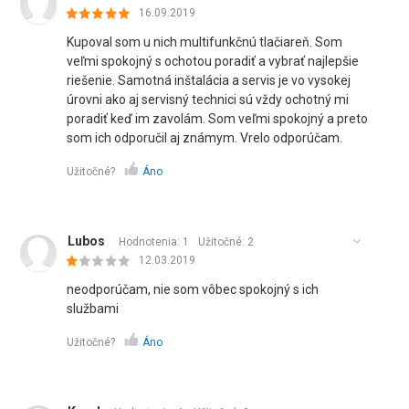
16.09.2019
Kupoval som u nich multifunkčnú tlačiareň. Som
veľmi spokojný s ochotou poradiť a vybrať najlepšie
riešenie. Samotná inštalácia a servis je vo vysokej
úrovni ako aj servisný technici sú vždy ochotný mi
poradiť keď im zavolám. Som veľmi spokojný a preto
som ich odporučil aj známym. Vrelo odporúčam.
Užitočné?
Áno
Lubos
Hodnotenia: 1
Užitočné:
2
12.03.2019
neodporúčam, nie som vôbec spokojný s ich
službami
Užitočné?
Áno