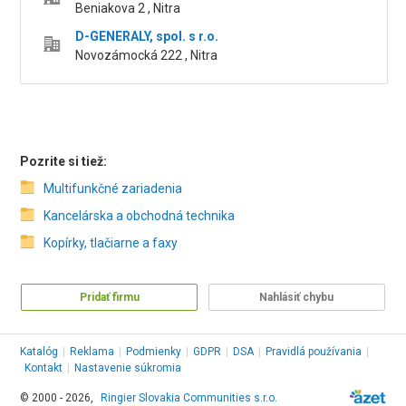
Beniakova 2 , Nitra
D-GENERALY, spol. s r.o.
Novozámocká 222 , Nitra
Pozrite si tiež:
Multifunkčné zariadenia
Kancelárska a obchodná technika
Kopírky, tlačiarne a faxy
Pridať firmu
Nahlásiť chybu
Katalóg
|
Reklama
|
Podmienky
|
GDPR
|
DSA
|
Pravidlá používania
|
Kontakt
|
Nastavenie súkromia
© 2000 - 2026,
Ringier Slovakia Communities s.r.o.