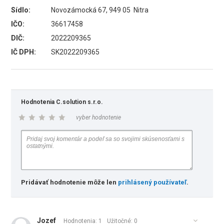
Sídlo:
Novozámocká 67, 949 05 Nitra
IČO:
36617458
DIČ:
2022209365
IČ DPH:
SK2022209365
Hodnotenia C.solution s.r.o.
vyber hodnotenie
Pridávať hodnotenie môže len
prihlásený používateľ
.
Jozef
Hodnotenia: 1
Užitočné:
0