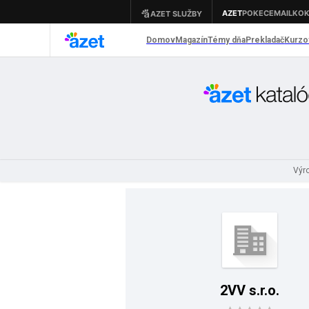
Výr
2VV s.r.o.