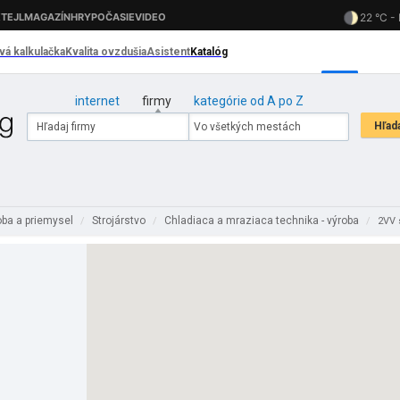
internet
firmy
kategórie od A po Z
oba a priemysel
Strojárstvo
Chladiaca a mraziaca technika - výroba
/
/
/
2VV s