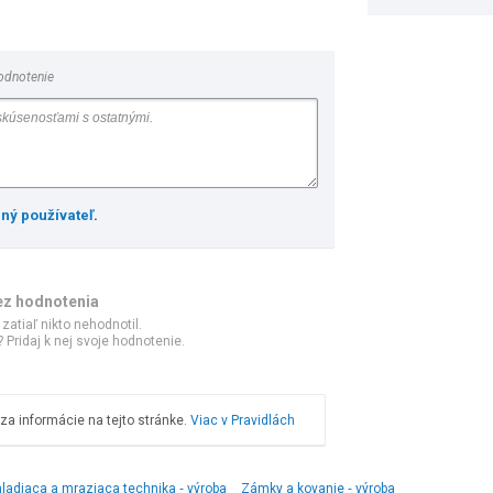
odnotenie
ený používateľ
.
ez hodnotenia
 zatiaľ nikto nehodnotil.
 Pridaj k nej svoje hodnotenie.
a informácie na tejto stránke.
Viac v Pravidlách
ladiaca a mraziaca technika ‑ výroba
Zámky a kovanie ‑ výroba