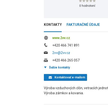
0 hodnotení
KONTAKTY
FAKTURAČNÉ ÚDAJE
www.2vv.cz
+420 466 741 891
2vv@2vv.cz
+420 466 265 057
Ďalšie kontakty
Kontaktovať
e-mailom
Výroba vzduchových clôn, vetracích jednot
Výroba zámkov a kovania.