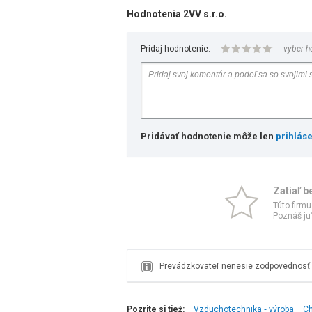
Hodnotenia 2VV s.r.o.
Pridaj hodnotenie:
vyber h
Pridávať hodnotenie môže len
prihlás
Zatiaľ b
Túto firmu
Poznáš ju?
Prevádzkovateľ nenesie zodpovednosť z
Pozrite si tiež:
Vzduchotechnika ‑ výroba
Ch