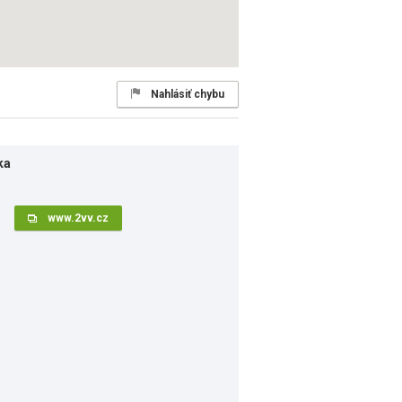
Nahlásiť chybu
ka
www.2vv.cz