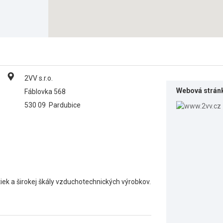
2VV s.r.o.
Webová strán
Fáblovka 568
530 09
Pardubice
iek a širokej škály vzduchotechnických výrobkov.