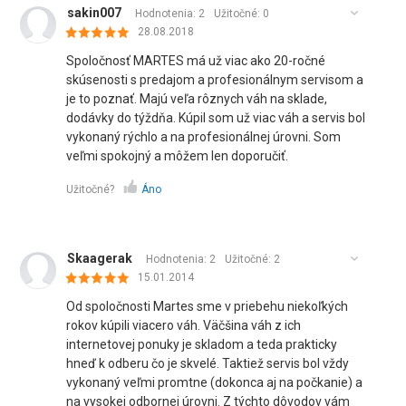
sakin007
Hodnotenia: 2
Užitočné:
0
28.08.2018
Spoločnosť MARTES má už viac ako 20-ročné
skúsenosti s predajom a profesionálnym servisom a
je to poznať. Majú veľa rôznych váh na sklade,
dodávky do týždňa. Kúpil som už viac váh a servis bol
vykonaný rýchlo a na profesionálnej úrovni. Som
veľmi spokojný a môžem len doporučiť.
Užitočné?
Áno
Skaagerak
Hodnotenia: 2
Užitočné:
2
15.01.2014
Od spoločnosti Martes sme v priebehu niekoľkých
rokov kúpili viacero váh. Väčšina váh z ich
internetovej ponuky je skladom a teda prakticky
hneď k odberu čo je skvelé. Taktiež servis bol vždy
vykonaný veľmi promtne (dokonca aj na počkanie) a
na vysokej odbornej úrovni. Z týchto dôvodov vám