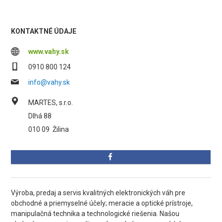
KONTAKTNÉ ÚDAJE
www.vahy.sk
0910 800 124
info@vahy.sk
MARTES, s.r.o.
Dlhá 88
010 09
Žilina
Výroba, predaj a servis kvalitných elektronických váh pre
obchodné a priemyselné účely; meracie a optické prístroje,
manipulačná technika a technologické riešenia. Našou