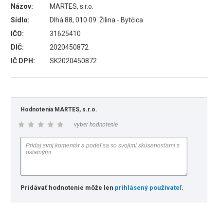
Názov:
MARTES, s.r.o.
Sídlo:
Dlhá 88, 010 09 Žilina - Bytčica
IČO:
31625410
DIČ:
2020450872
IČ DPH:
SK2020450872
Hodnotenia MARTES, s.r.o.
vyber hodnotenie
Pridávať hodnotenie môže len
prihlásený používateľ
.