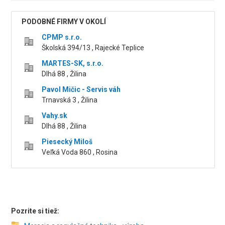
PODOBNÉ FIRMY V OKOLÍ
CPMP s.r.o.
Školská 394/13 , Rajecké Teplice
MARTES-SK, s.r.o.
Dlhá 88 , Žilina
Pavol Mičic - Servis váh
Trnavská 3 , Žilina
Vahy.sk
Dlhá 88 , Žilina
Piesecký Miloš
Veľká Voda 860 , Rosina
Pozrite si tiež: