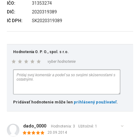
IČO:
31353274
DIČ:
2020319389
IČ DPH:
SK2020319389
Hodnotenia O. P. O., spol. s r.o.
vyber hodnotenie
Pridávať hodnotenie môže len
prihlásený používateľ
.
dado_0000
Hodnotenia: 3
Užitočné:
1
20.09.2014