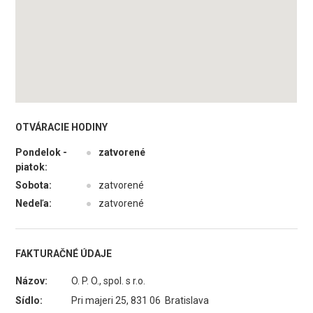
OTVÁRACIE HODINY
Pondelok -
●
zatvorené
piatok:
Sobota:
●
zatvorené
Nedeľa:
●
zatvorené
FAKTURAČNÉ ÚDAJE
Názov:
O. P. O., spol. s r.o.
Sídlo:
Pri majeri 25, 831 06 Bratislava