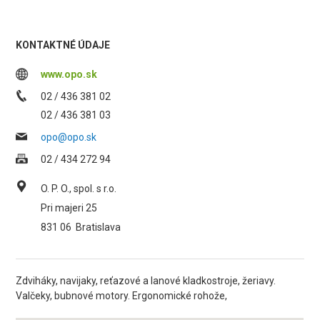
KONTAKTNÉ ÚDAJE
www.opo.sk
02 / 436 381 02
02 / 436 381 03
opo@opo.sk
02 / 434 272 94
O. P. O., spol. s r.o.
Pri majeri 25
831 06
Bratislava
Zdviháky, navijaky, reťazové a lanové kladkostroje, žeriavy.
Valčeky, bubnové motory. Ergonomické rohože,