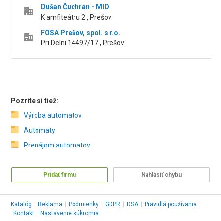
Dušan Čuchran - MID
K amfiteátru 2 , Prešov
FOSA Prešov, spol. s r.o.
Pri Delni 14497/17 , Prešov
Pozrite si tiež:
Výroba automatov
Automaty
Prenájom automatov
Pridať firmu
Nahlásiť chybu
Katalóg
|
Reklama
|
Podmienky
|
GDPR
|
DSA
|
Pravidlá používania
|
Kontakt
|
Nastavenie súkromia