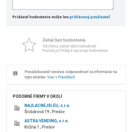
Pridávať hodnotenie môže len
prihlásený používateľ
.
Zatiaľ bez hodnotenia
Túto firmu zatiaľ nikto nehodnotil.
Poznáš ju? Pridaj k nej svoje hodnotenie.
Prevádzkovateľ nenesie zodpovednosť za informácie na
tejto stránke.
Viac v Pravidlách
PODOBNÉ FIRMY V OKOLÍ
NAJLACNEJSI.EU, s.r.o.
Šrobárová 19 , Prešov
ASTRA VENDING, s.r.o.
Krížna 1 , Prešov