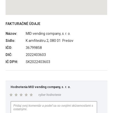
FAKTURAČNÉ ÚDAJE
Názov:
MID vending company, s. r. o.
Sídlo:
K amfiteátru 2, 080 01 Prešov
IČO:
36799858
DIČ:
2022403603
IČ DPH:
SK2022403603
Hodnotenia MID vending company, s. r. o.
vyber hodnotenie