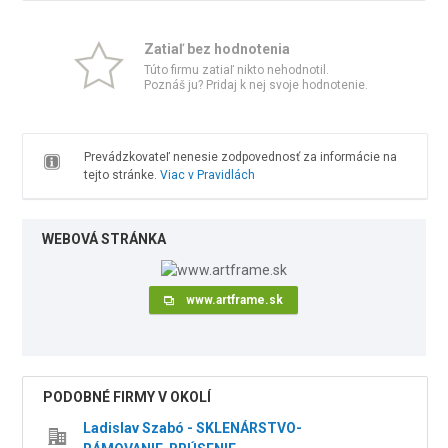
Zatiaľ bez hodnotenia
Túto firmu zatiaľ nikto nehodnotil.
Poznáš ju? Pridaj k nej svoje hodnotenie.
Prevádzkovateľ nenesie zodpovednosť za informácie na
tejto stránke.
Viac v Pravidlách
WEBOVÁ STRÁNKA
www.artframe.sk
PODOBNÉ FIRMY V OKOLÍ
Ladislav Szabó - SKLENÁRSTVO-