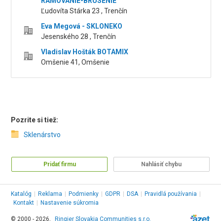
RÁMOVANIE-BRÚSENIE
Ľudovíta Stárka 23 , Trenčín
Eva Megová - SKLONEKO
Jesenského 28 , Trenčín
Vladislav Hošták BOTAMIX
Omšenie 41, Omšenie
Pozrite si tiež:
Sklenárstvo
Pridať firmu
Nahlásiť chybu
Katalóg
|
Reklama
|
Podmienky
|
GDPR
|
DSA
|
Pravidlá používania
|
Kontakt
|
Nastavenie súkromia
© 2000 - 2026,
Ringier Slovakia Communities s.r.o.