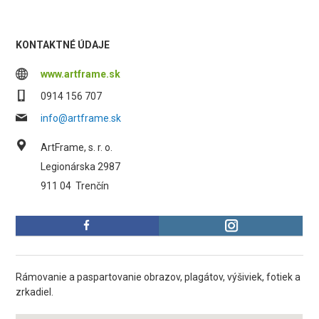
KONTAKTNÉ ÚDAJE
www.artframe.sk
0914 156 707
info@artframe.sk
ArtFrame, s. r. o.
Legionárska 2987
911 04
Trenčín
Rámovanie a paspartovanie obrazov, plagátov, výšiviek, fotiek a
zrkadiel.