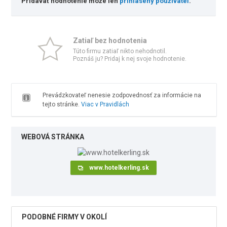
Pridávať hodnotenie môže len
prihlásený používateľ
.
Zatiaľ bez hodnotenia
Túto firmu zatiaľ nikto nehodnotil.
Poznáš ju? Pridaj k nej svoje hodnotenie.
Prevádzkovateľ nenesie zodpovednosť za informácie na
tejto stránke.
Viac v Pravidlách
WEBOVÁ STRÁNKA
www.hotelkerling.sk
PODOBNÉ FIRMY V OKOLÍ