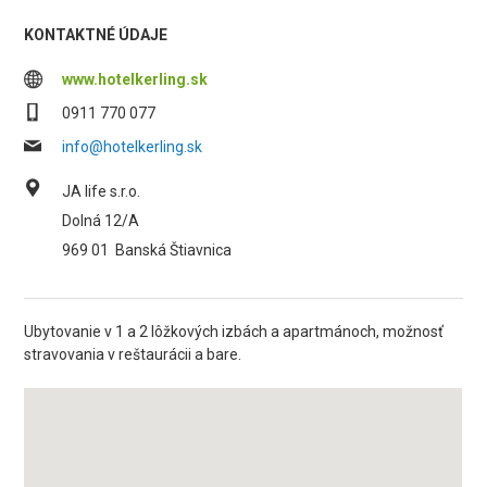
KONTAKTNÉ ÚDAJE
www.hotelkerling.sk
0911 770 077
info@hotelkerling.sk
JA life s.r.o.
Dolná 12/A
969 01
Banská Štiavnica
Ubytovanie v 1 a 2 lôžkových izbách a apartmánoch, možnosť
stravovania v reštaurácii a bare.