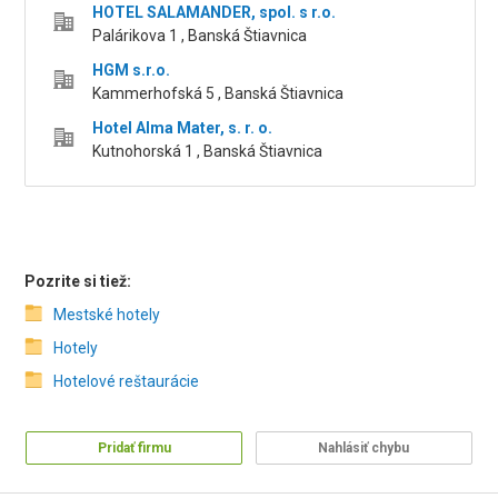
HOTEL SALAMANDER, spol. s r.o.
Palárikova 1 , Banská Štiavnica
HGM s.r.o.
Kammerhofská 5 , Banská Štiavnica
Hotel Alma Mater, s. r. o.
Kutnohorská 1 , Banská Štiavnica
Pozrite si tiež:
Mestské hotely
Hotely
Hotelové reštaurácie
Pridať firmu
Nahlásiť chybu