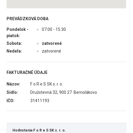
PREVÁDZKOVÁ DOBA
Pondelok -
●
07:00 - 15:30
piatok:
Sobota:
●
zatvorené
Nedeľa:
●
zatvorené
FAKTURAČNÉ ÚDAJE
Názov:
F o R e S SK s. r. o.
Sídlo:
Družstevná 32, 900 27 Bernolákovo
IČO:
31411193
Hodnotenia F o R e S SK s. r. o.