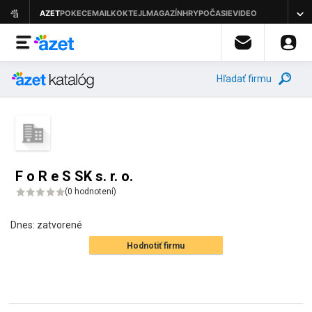
Hľadať firmu
F o R e S SK s. r. o.
(
0 hodnotení
)
Dnes:
zatvorené
Hodnotiť firmu