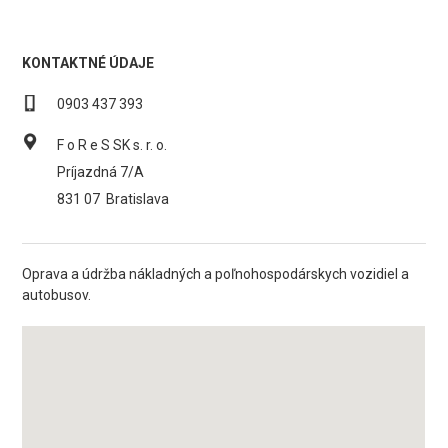
KONTAKTNÉ ÚDAJE
0903 437 393
F o R e S SK s. r. o.
Príjazdná 7/A
831 07
Bratislava
Oprava a údržba nákladných a poľnohospodárskych vozidiel a
autobusov.