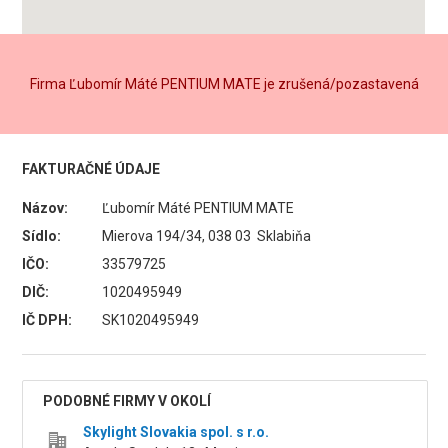
Firma Ľubomír Máté PENTIUM MATE je zrušená/pozastavená
FAKTURAČNÉ ÚDAJE
Názov:
Ľubomír Máté PENTIUM MATE
Sídlo:
Mierova 194/34, 038 03 Sklabiňa
IČO:
33579725
DIČ:
1020495949
IČ DPH:
SK1020495949
PODOBNÉ FIRMY V OKOLÍ
Skylight Slovakia spol. s r.o.