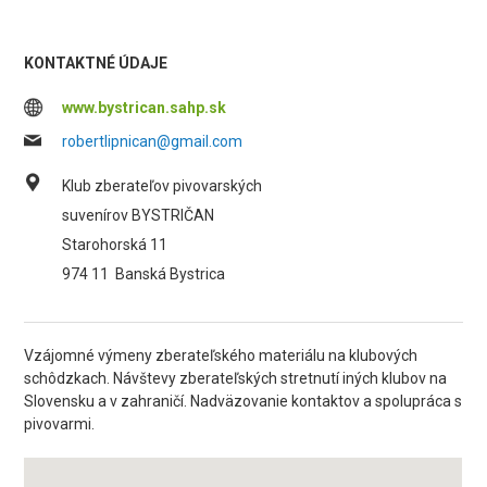
KONTAKTNÉ ÚDAJE
www.bystrican.sahp.sk
robertlipnican@gmail.com
Klub zberateľov pivovarských
suvenírov BYSTRIČAN
Starohorská 11
974 11
Banská Bystrica
Vzájomné výmeny zberateľského materiálu na klubových
schôdzkach. Návštevy zberateľských stretnutí iných klubov na
Slovensku a v zahraničí. Nadväzovanie kontaktov a spolupráca s
pivovarmi.