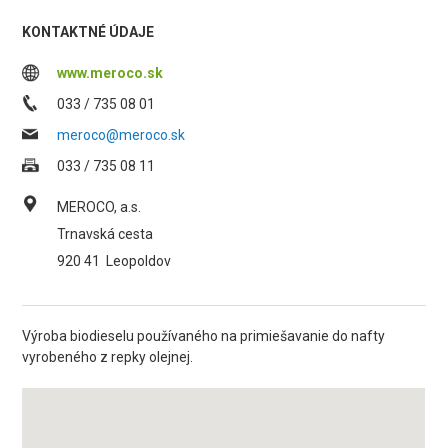
KONTAKTNÉ ÚDAJE
www.meroco.sk
033 / 735 08 01
meroco@meroco.sk
033 / 735 08 11
MEROCO, a.s.
Trnavská cesta
920 41
Leopoldov
Výroba biodieselu používaného na primiešavanie do nafty
vyrobeného z repky olejnej.