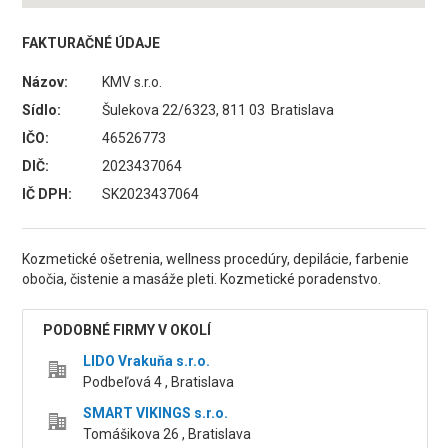
FAKTURAČNÉ ÚDAJE
Názov:
KMV s.r.o.
Sídlo:
Šulekova 22/6323, 811 03 Bratislava
IČO:
46526773
DIČ:
2023437064
IČ DPH:
SK2023437064
Kozmetické ošetrenia, wellness procedúry, depilácie, farbenie
obočia, čistenie a masáže pleti. Kozmetické poradenstvo.
PODOBNÉ FIRMY V OKOLÍ
LIDO Vrakuňa s.r.o.
Podbeľová 4 , Bratislava
SMART VIKINGS s.r.o.
Tomášikova 26 , Bratislava