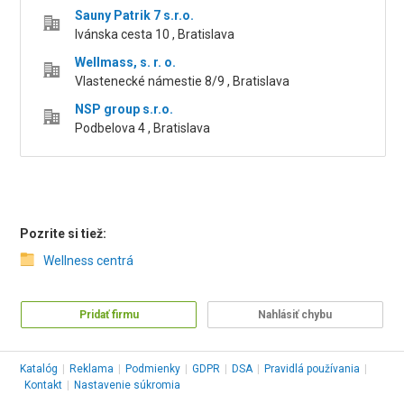
Sauny Patrik 7 s.r.o.
Ivánska cesta 10 , Bratislava
Wellmass, s. r. o.
Vlastenecké námestie 8/9 , Bratislava
NSP group s.r.o.
Podbelova 4 , Bratislava
Pozrite si tiež:
Wellness centrá
Pridať firmu
Nahlásiť chybu
Katalóg
|
Reklama
|
Podmienky
|
GDPR
|
DSA
|
Pravidlá používania
|
Kontakt
|
Nastavenie súkromia