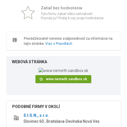
Zatiaľ bez hodnotenia
Túto firmu zatiaľ nikto nehodnotil.
Poznáš ju? Pridaj k nej svoje hodnotenie.
Prevádzkovateľ nenesie zodpovednosť za informácie na
tejto stránke.
Viac v Pravidlách
WEBOVÁ STRÁNKA
www.nemeth.sandbox.sk
PODOBNÉ FIRMY V OKOLÍ
S.I.G.N., s.r.o.
Slovinec 60 , Bratislava-Devínska Nová Ves