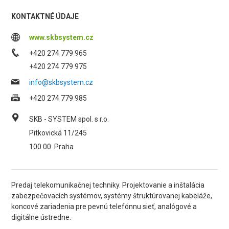
KONTAKTNÉ ÚDAJE
www.skbsystem.cz
+420 274 779 965
+420 274 779 975
info@skbsystem.cz
+420 274 779 985
SKB - SYSTEM spol. s r.o.
Pitkovická 11/245
100 00
Praha
Predaj telekomunikačnej techniky. Projektovanie a inštalácia
zabezpečovacích systémov, systémy štruktúrovanej kabeláže,
koncové zariadenia pre pevnú telefónnu sieť, analógové a
digitálne ústredne.