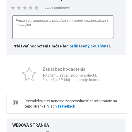
vyber hodnotenie
Pridávať hodnotenie môže len
prihlásený používateľ
.
Zatiaľ bez hodnotenia
Túto firmu zatiaľ nikto nehodnotil.
Poznáš ju? Pridaj k nej svoje hodnotenie.
Prevádzkovateľ nenesie zodpovednosť za informácie na
tejto stránke.
Viac v Pravidlách
WEBOVÁ STRÁNKA