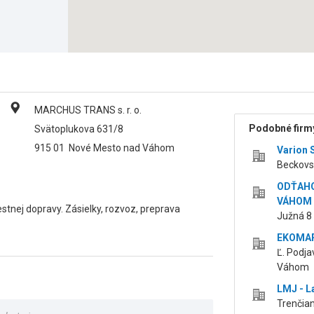
MARCHUS TRANS s. r. o.
Podobné firmy
Svätoplukova 631/8
915 01
Nové Mesto nad Váhom
Varion S
Beckovs
ODŤAHO
VÁHOM
estnej dopravy. Zásielky, rozvoz, preprava
Južná 8
EKOMAR
Ľ. Podja
Váhom
LMJ - L
Trenčia