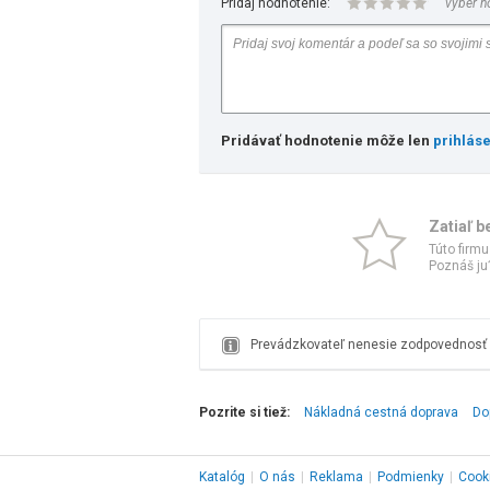
Pridaj hodnotenie:
vyber h
Pridávať hodnotenie môže len
prihlás
Zatiaľ b
Túto firmu
Poznáš ju?
Prevádzkovateľ nenesie zodpovednosť z
Pozrite si tiež:
Nákladná cestná doprava
Do
Katalóg
|
O nás
|
Reklama
|
Podmienky
|
Cook