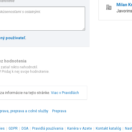
odnotenie
Milan Kr
Javorin
ený používateľ
.
ez hodnotenia
 zatiaľ nikto nehodnotil.
 Pridaj k nej svoje hodnotenie.
a informácie na tejto stránke.
Viac v Pravidlách
prava, preprava a colné služby
Preprava
ies
|
GDPR
|
DSA
|
Pravidlá používania
|
Kariéra v Azete
|
Kontakt
katalóg
|
Nas