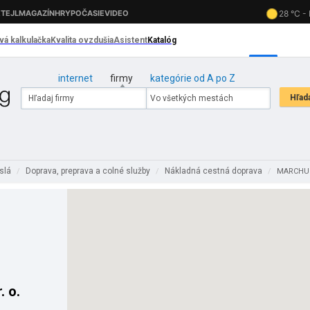
internet
firmy
kategórie od A po Z
eslá
Doprava, preprava a colné služby
Nákladná cestná doprava
/
/
/
MARCHUS 
 o.